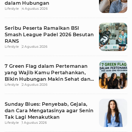
dalam Hubungan
Lifestyle
4 Agustus 2026
Seribu Peserta Ramaikan BSI
Smash League Padel 2026 Besutan
RANS
Lifestyle
2 Agustus 2026
7 Green Flag dalam Pertemanan
yang Wajib Kamu Pertahankan,
Bikin Hubungan Makin Sehat dan
Lifestyle
2 Agustus 2026
Awet
Sunday Blues: Penyebab, Gejala,
dan Cara Mengatasinya agar Senin
Tak Lagi Menakutkan
Lifestyle
1 Agustus 2026