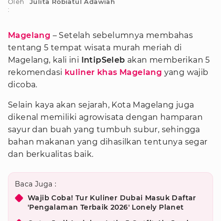
Oleh
Julita Robiatul Adawiah
:
Magelang
– Setelah sebelumnya membahas
tentang 5 tempat wisata murah meriah di
Magelang, kali ini
IntipSeleb
akan memberikan 5
rekomendasi
kuliner khas Magelang
yang wajib
dicoba.
Selain kaya akan sejarah, Kota Magelang juga
dikenal memiliki agrowisata dengan hamparan
sayur dan buah yang tumbuh subur, sehingga
bahan makanan yang dihasilkan tentunya segar
dan berkualitas baik.
Baca Juga :
Wajib Coba! Tur Kuliner Dubai Masuk Daftar
'Pengalaman Terbaik 2026' Lonely Planet