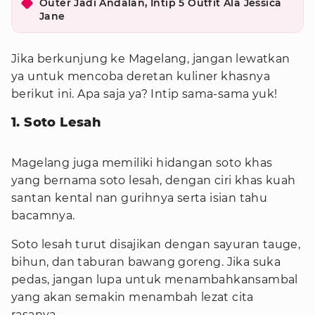
Outer Jadi Andalan, Intip 5 Outfit Ala Jessica
Jane
Jika berkunjung ke Magelang, jangan lewatkan
ya untuk mencoba deretan kuliner khasnya
berikut ini. Apa saja ya? Intip sama-sama yuk!
1. Soto Lesah
Magelang juga memiliki hidangan soto khas
yang bernama soto lesah, dengan ciri khas kuah
santan kental nan gurihnya serta isian tahu
bacamnya.
Soto lesah turut disajikan dengan sayuran tauge,
bihun, dan taburan bawang goreng. Jika suka
pedas, jangan lupa untuk menambahkansambal
yang akan semakin menambah lezat cita
rasanya.