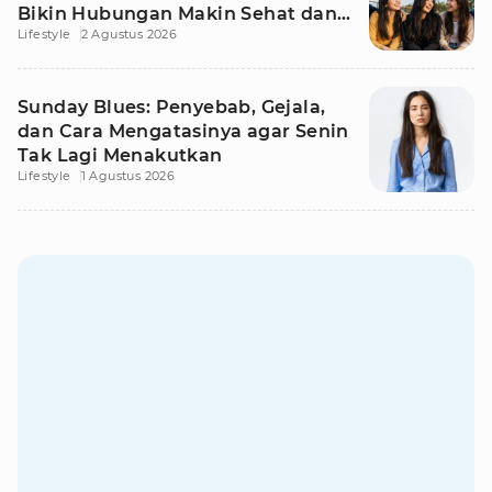
Bikin Hubungan Makin Sehat dan
Lifestyle
2 Agustus 2026
Awet
Sunday Blues: Penyebab, Gejala,
dan Cara Mengatasinya agar Senin
Tak Lagi Menakutkan
Lifestyle
1 Agustus 2026