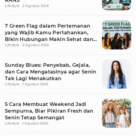
RANS
Lifestyle
2 Agustus 2026
7 Green Flag dalam Pertemanan
yang Wajib Kamu Pertahankan,
Bikin Hubungan Makin Sehat dan
Lifestyle
2 Agustus 2026
Awet
Sunday Blues: Penyebab, Gejala,
dan Cara Mengatasinya agar Senin
Tak Lagi Menakutkan
Lifestyle
1 Agustus 2026
5 Cara Membuat Weekend Jadi
Sempurna, Biar Pikiran Fresh dan
Senin Tetap Semangat
Lifestyle
1 Agustus 2026