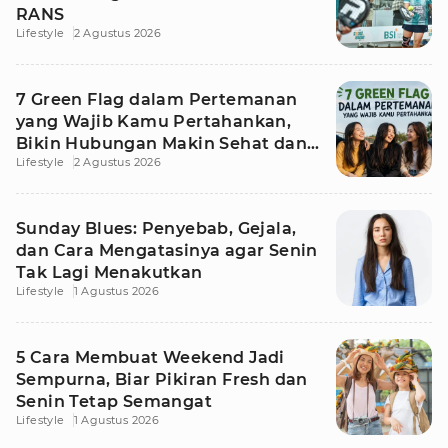
RANS
Lifestyle
2 Agustus 2026
7 Green Flag dalam Pertemanan
yang Wajib Kamu Pertahankan,
Bikin Hubungan Makin Sehat dan
Lifestyle
2 Agustus 2026
Awet
Sunday Blues: Penyebab, Gejala,
dan Cara Mengatasinya agar Senin
Tak Lagi Menakutkan
Lifestyle
1 Agustus 2026
5 Cara Membuat Weekend Jadi
Sempurna, Biar Pikiran Fresh dan
Senin Tetap Semangat
Lifestyle
1 Agustus 2026