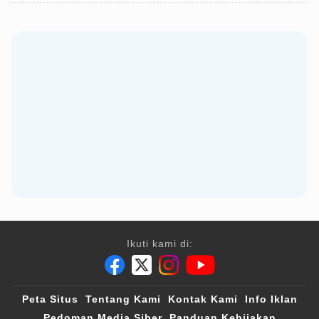
Ikuti kami di:
Peta Situs
Tentang Kami
Kontak Kami
Info Iklan
Pedoman Media Siber
Panduan Kebijakan