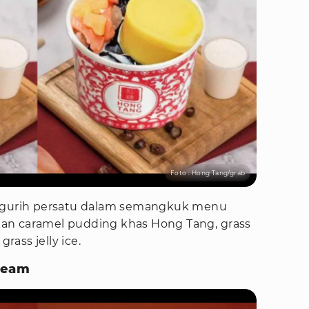
Foto : Hong Tang/grab
n gurih persatu dalam semangkuk menu
sikan caramel pudding khas Hong Tang, grass
grass jelly ice.
Cream