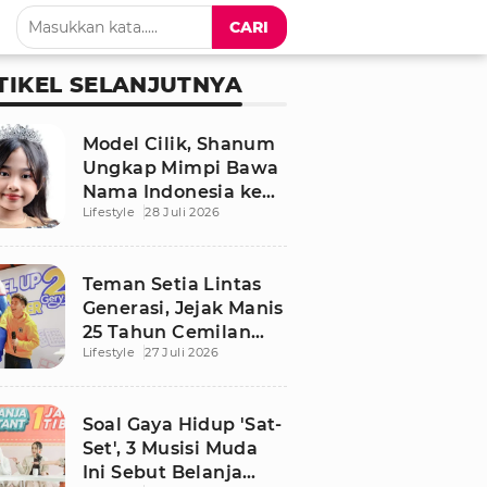
CARI
TIKEL SELANJUTNYA
Model Cilik, Shanum
Ungkap Mimpi Bawa
Nama Indonesia ke
Lifestyle
28 Juli 2026
Panggung Dunia
Teman Setia Lintas
Generasi, Jejak Manis
25 Tahun Cemilan
Lifestyle
27 Juli 2026
Gery yang Legendaris
Soal Gaya Hidup 'Sat-
Set', 3 Musisi Muda
Ini Sebut Belanja