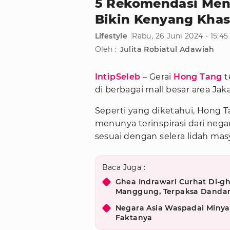
5 Rekomendasi Menu
Bikin Kenyang Kha
Lifestyle
Rabu, 26 Juni 2024 - 15:4
Oleh :
Julita Robiatul Adawiah
IntipSeleb
– Gerai
Hong Tang
t
di berbagai mall besar area Jak
Seperti yang diketahui, Hong Ta
menunya terinspirasi dari neg
sesuai dengan selera lidah mas
Baca Juga :
Ghea Indrawari Curhat Di-gh
Manggung, Terpaksa Dandan
Negara Asia Waspadai Minya
Faktanya