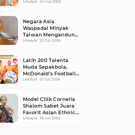
Lifestyle
24 Juli 2026
Instant 1 Jam Tiba
Jadi Solusi Praktis
Negara Asia
Waspadai Minyak
Taiwan Mengandung
Lifestyle
22 Juli 2026
Zat Karsinogenik, Ini
Faktanya
Latih 200 Talenta
Muda Sepakbola,
McDonald’s Football
Lifestyle
21 Juli 2026
Clinic Gandeng
Coach Indra Sjafri
Model Cilik Cornelia
Shalom Sabet Juara
Favorit Asian Ethnic
Lifestyle
19 Juli 2026
Got Talent di Usia 4
Tahun