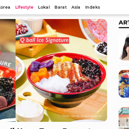
Korea
Lifestyle
Lokal
Barat
Asia
Indeks
AR
Foto : Hong_tang/instagram