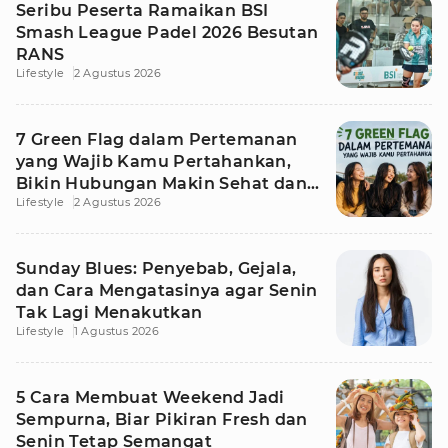
Seribu Peserta Ramaikan BSI
Smash League Padel 2026 Besutan
RANS
Lifestyle
2 Agustus 2026
7 Green Flag dalam Pertemanan
yang Wajib Kamu Pertahankan,
Bikin Hubungan Makin Sehat dan
Lifestyle
2 Agustus 2026
Awet
Sunday Blues: Penyebab, Gejala,
dan Cara Mengatasinya agar Senin
Tak Lagi Menakutkan
Lifestyle
1 Agustus 2026
5 Cara Membuat Weekend Jadi
Sempurna, Biar Pikiran Fresh dan
Senin Tetap Semangat