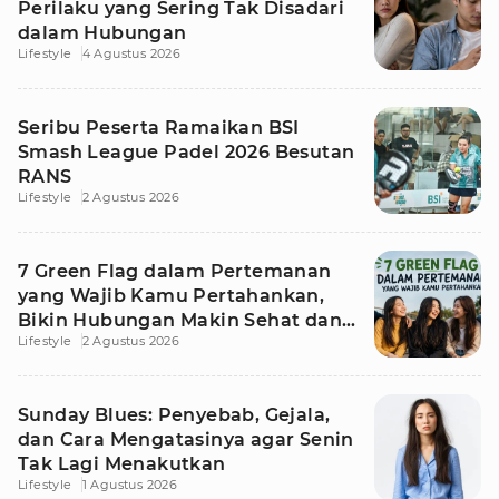
Perilaku yang Sering Tak Disadari
dalam Hubungan
Lifestyle
4 Agustus 2026
Seribu Peserta Ramaikan BSI
Smash League Padel 2026 Besutan
RANS
Lifestyle
2 Agustus 2026
7 Green Flag dalam Pertemanan
yang Wajib Kamu Pertahankan,
Bikin Hubungan Makin Sehat dan
Lifestyle
2 Agustus 2026
Awet
Sunday Blues: Penyebab, Gejala,
dan Cara Mengatasinya agar Senin
Tak Lagi Menakutkan
Lifestyle
1 Agustus 2026