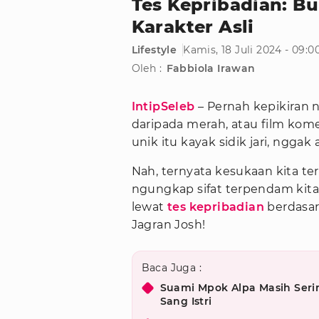
Tes Kepribadian: B
Karakter Asli
Lifestyle
Kamis, 18 Juli 2024 - 09:
Oleh :
Fabbiola Irawan
IntipSeleb
– Pernah kepikiran 
daripada merah, atau film kom
unik itu kayak sidik jari, nggak
Nah, ternyata kesukaan kita t
ngungkap sifat terpendam kita, 
lewat
tes kepribadian
berdasark
Jagran Josh!
Baca Juga :
Suami Mpok Alpa Masih Seri
Sang Istri