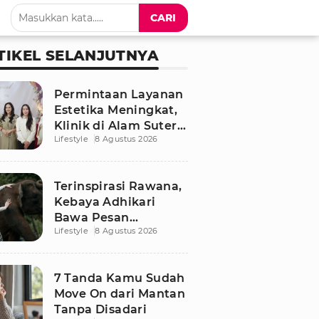
CARI
TIKEL SELANJUTNYA
Permintaan Layanan
Estetika Meningkat,
Klinik di Alam Sutera
Lifestyle
8 Agustus 2026
Buka Bedah Plastik
dan Tanam Rambut
Terinspirasi Rawana,
Kebaya Adhikari
Bawa Pesan
Lifestyle
8 Agustus 2026
Pelestarian Gajah
Sumatra
7 Tanda Kamu Sudah
Move On dari Mantan
Tanpa Disadari