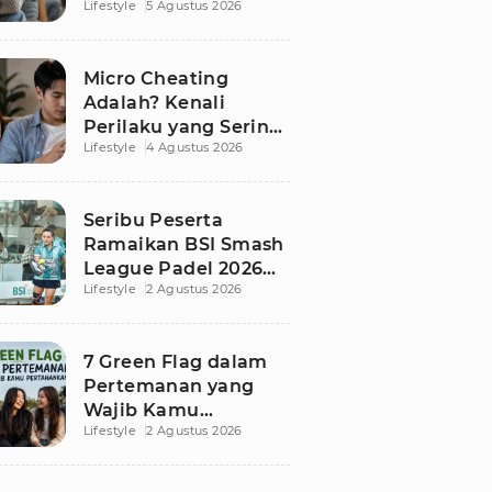
Lifestyle
5 Agustus 2026
Micro Cheating
Adalah? Kenali
Perilaku yang Sering
Lifestyle
4 Agustus 2026
Tak Disadari dalam
Hubungan
Seribu Peserta
Ramaikan BSI Smash
League Padel 2026
Lifestyle
2 Agustus 2026
Besutan RANS
7 Green Flag dalam
Pertemanan yang
Wajib Kamu
Lifestyle
2 Agustus 2026
Pertahankan, Bikin
Hubungan Makin
Sehat dan Awet