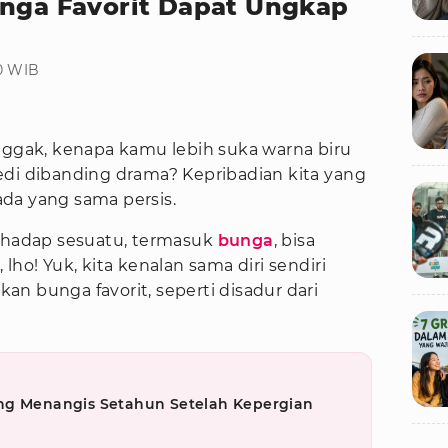
unga Favorit Dapat Ungkap
00 WIB
nggak, kenapa kamu lebih suka warna biru
edi dibanding drama? Kepribadian kita yang
 ada yang sama persis.
erhadap sesuatu, termasuk
bunga
, bisa
lho! Yuk, kita kenalan sama diri sendiri
an bunga favorit, seperti disadur dari
ng Menangis Setahun Setelah Kepergian