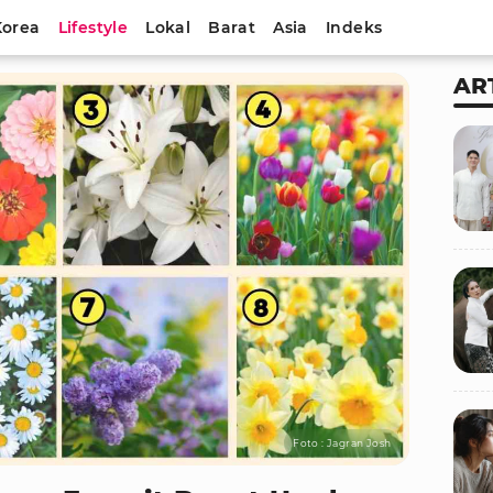
Korea
Lifestyle
Lokal
Barat
Asia
Indeks
AR
Foto : Jagran Josh