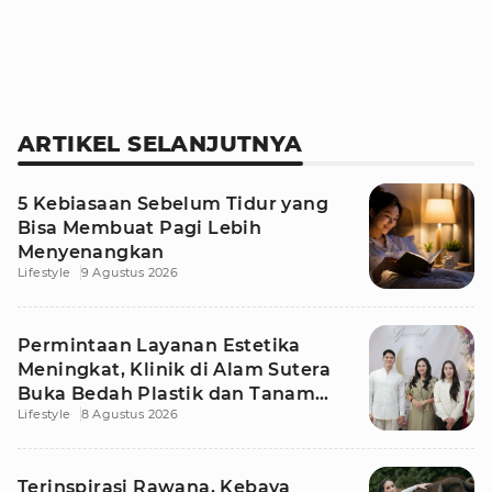
ARTIKEL SELANJUTNYA
5 Kebiasaan Sebelum Tidur yang
Bisa Membuat Pagi Lebih
Menyenangkan
Lifestyle
9 Agustus 2026
Permintaan Layanan Estetika
Meningkat, Klinik di Alam Sutera
Buka Bedah Plastik dan Tanam
Lifestyle
8 Agustus 2026
Rambut
Terinspirasi Rawana, Kebaya