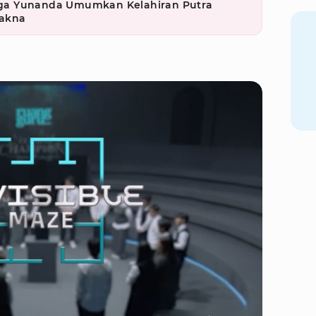
ga Yunanda Umumkan Kelahiran Putra
akna