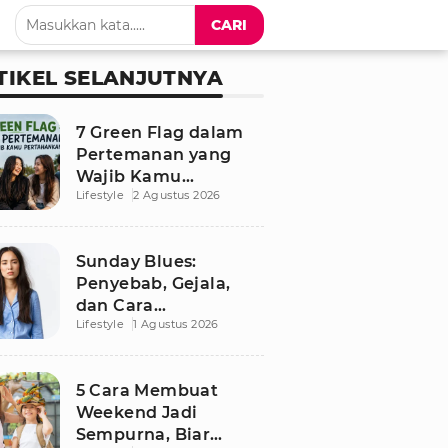
CARI
TIKEL SELANJUTNYA
7 Green Flag dalam
Pertemanan yang
Wajib Kamu
Lifestyle
2 Agustus 2026
Pertahankan, Bikin
Hubungan Makin
Sehat dan Awet
Sunday Blues:
Penyebab, Gejala,
dan Cara
Lifestyle
1 Agustus 2026
Mengatasinya agar
Senin Tak Lagi
Menakutkan
5 Cara Membuat
Weekend Jadi
Sempurna, Biar