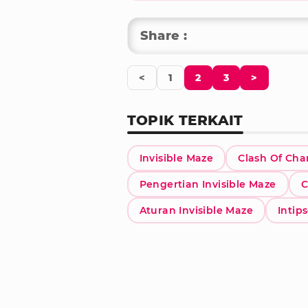
Share :
<
1
2
3
>
TOPIK TERKAIT
Invisible Maze
Clash Of Ch
Pengertian Invisible Maze
C
Aturan Invisible Maze
Intip