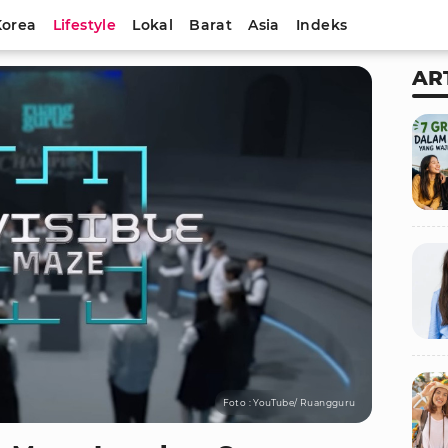
Korea
Lifestyle
Lokal
Barat
Asia
Indeks
AR
Foto : YouTube/ Ruangguru