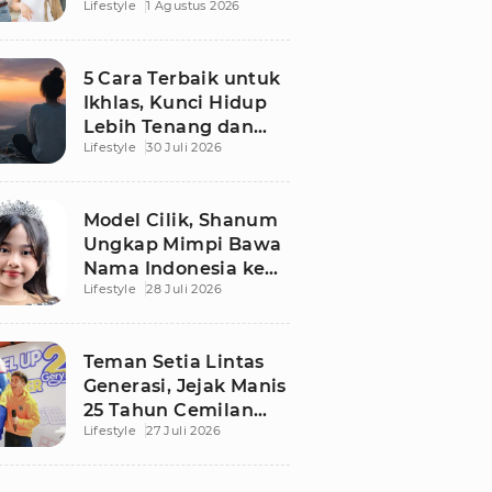
Lifestyle
1 Agustus 2026
Pikiran Fresh dan
Senin Tetap
Semangat
5 Cara Terbaik untuk
Ikhlas, Kunci Hidup
Lebih Tenang dan
Lifestyle
30 Juli 2026
Bahagia
Model Cilik, Shanum
Ungkap Mimpi Bawa
Nama Indonesia ke
Lifestyle
28 Juli 2026
Panggung Dunia
Teman Setia Lintas
Generasi, Jejak Manis
25 Tahun Cemilan
Lifestyle
27 Juli 2026
Gery yang Legendaris