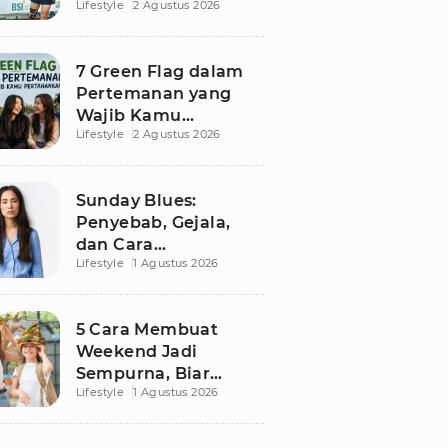
Lifestyle
2 Agustus 2026
Besutan RANS
7 Green Flag dalam
Pertemanan yang
Wajib Kamu
Lifestyle
2 Agustus 2026
Pertahankan, Bikin
Hubungan Makin
Sehat dan Awet
Sunday Blues:
Penyebab, Gejala,
dan Cara
Lifestyle
1 Agustus 2026
Mengatasinya agar
Senin Tak Lagi
Menakutkan
5 Cara Membuat
Weekend Jadi
Sempurna, Biar
Lifestyle
1 Agustus 2026
Pikiran Fresh dan
Senin Tetap
Semangat