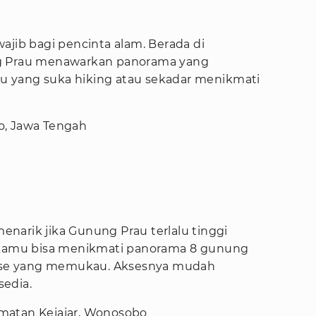
ajib bagi pencinta alam. Berada di
ng Prau menawarkan panorama yang
 yang suka hiking atau sekadar menikmati
o, Jawa Tengah
 menarik jika Gunung Prau terlalu tinggi
, kamu bisa menikmati panorama 8 gunung
nrise yang memukau. Aksesnya mudah
edia.
matan Kejajar, Wonosobo