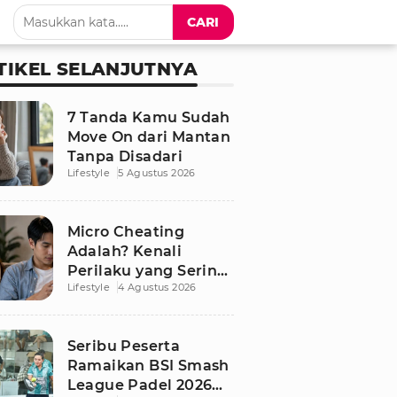
CARI
TIKEL SELANJUTNYA
7 Tanda Kamu Sudah
Move On dari Mantan
Tanpa Disadari
Lifestyle
5 Agustus 2026
Micro Cheating
Adalah? Kenali
Perilaku yang Sering
Lifestyle
4 Agustus 2026
Tak Disadari dalam
Hubungan
Seribu Peserta
Ramaikan BSI Smash
League Padel 2026