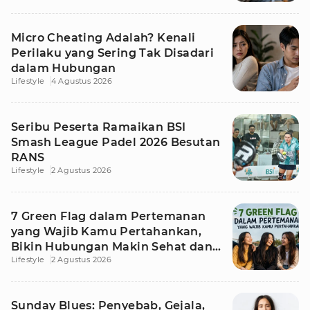
Micro Cheating Adalah? Kenali
Perilaku yang Sering Tak Disadari
dalam Hubungan
Lifestyle
4 Agustus 2026
Seribu Peserta Ramaikan BSI
Smash League Padel 2026 Besutan
RANS
Lifestyle
2 Agustus 2026
7 Green Flag dalam Pertemanan
yang Wajib Kamu Pertahankan,
Bikin Hubungan Makin Sehat dan
Lifestyle
2 Agustus 2026
Awet
Sunday Blues: Penyebab, Gejala,