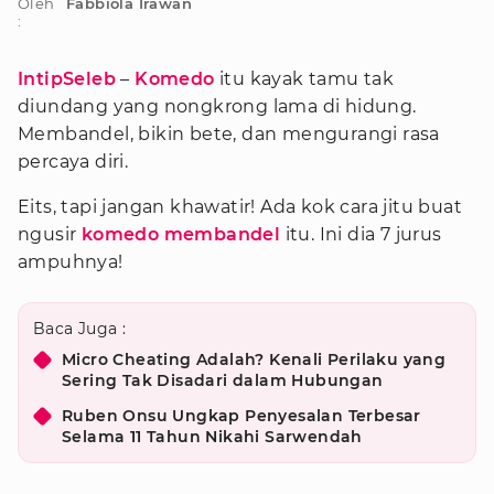
Oleh
Fabbiola Irawan
:
IntipSeleb
–
Komedo
itu kayak tamu tak
diundang yang nongkrong lama di hidung.
Membandel, bikin bete, dan mengurangi rasa
percaya diri.
Eits, tapi jangan khawatir! Ada kok cara jitu buat
ngusir
komedo membandel
itu. Ini dia 7 jurus
ampuhnya!
Baca Juga :
Micro Cheating Adalah? Kenali Perilaku yang
Sering Tak Disadari dalam Hubungan
Ruben Onsu Ungkap Penyesalan Terbesar
Selama 11 Tahun Nikahi Sarwendah