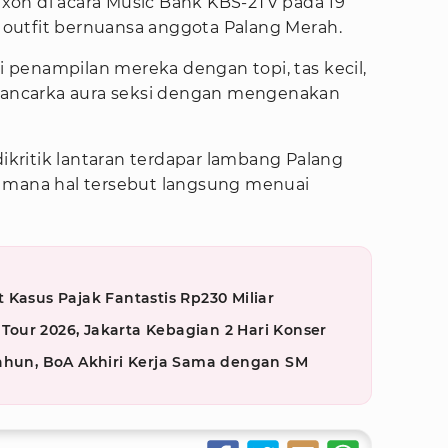
xon di acara Music Bank KBS-2TV pada 19
outfit bernuansa anggota Palang Merah.
penampilan mereka dengan topi, tas kecil,
emancarka aura seksi dengan mengenakan
dikritik lantaran terdapar lambang Palang
g mana hal tersebut langsung menuai
 Kasus Pajak Fantastis Rp230 Miliar
our 2026, Jakarta Kebagian 2 Hari Konser
Tahun, BoA Akhiri Kerja Sama dengan SM