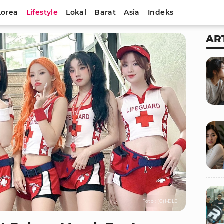
Korea
Lifestyle
Lokal
Barat
Asia
Indeks
AR
Foto : (G)I-DLE