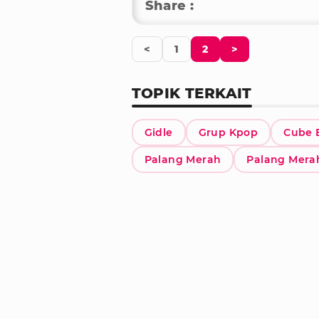
Share :
<
1
2
>
TOPIK TERKAIT
Gidle
Grup Kpop
Cube 
Palang Merah
Palang Mera