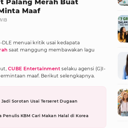
it Palang Merah Buat
Minta Maaf
 WIB
I-DLE menuai kritik usai kedapata
rah
saat manggung membawakan lagu
but,
CUBE Entertainment
selaku agensi (G)I-
ermintaan maaf. Berikut selengkapnya.
 Jadi Sorotan Usai Terseret Dugaan
a Penulis KBM Cari Makan Halal di Korea