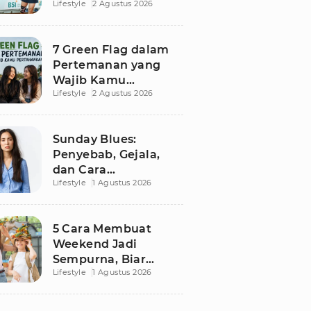
Lifestyle
2 Agustus 2026
Besutan RANS
7 Green Flag dalam
Pertemanan yang
Wajib Kamu
Lifestyle
2 Agustus 2026
Pertahankan, Bikin
Hubungan Makin
Sehat dan Awet
Sunday Blues:
Penyebab, Gejala,
dan Cara
Lifestyle
1 Agustus 2026
Mengatasinya agar
Senin Tak Lagi
Menakutkan
5 Cara Membuat
Weekend Jadi
Sempurna, Biar
Lifestyle
1 Agustus 2026
Pikiran Fresh dan
Senin Tetap
Semangat