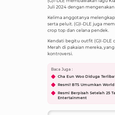
(G)I-DLE membawakan lagu Kla
Juli 2024 dengan mengenakan 
Kelima anggotanya melengkapi 
serta peluit. (G)I-DLE juga m
crop top dan celana pendek.
Kendati begitu outfit (G)I-DLE 
Merah di pakaian mereka, yan
kontroversi.
Baca Juga :
Cha Eun Woo Diduga Terlibat
Resmi! BTS Umumkan World T
Resmi Berpisah Setelah 25 
Entertainment