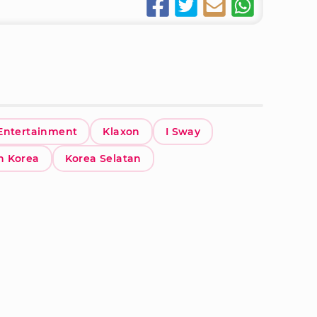
Entertainment
Klaxon
I Sway
h Korea
Korea Selatan