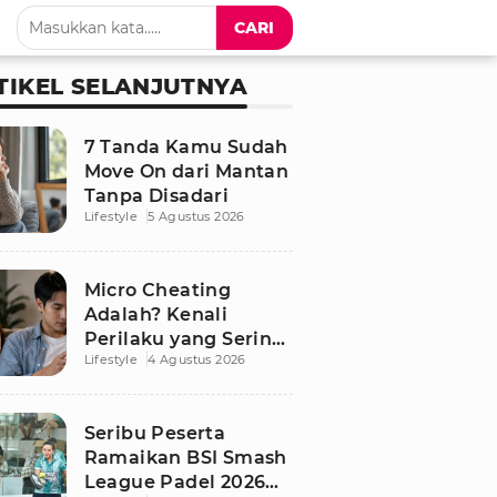
CARI
TIKEL SELANJUTNYA
7 Tanda Kamu Sudah
Move On dari Mantan
Tanpa Disadari
Lifestyle
5 Agustus 2026
Micro Cheating
Adalah? Kenali
Perilaku yang Sering
Lifestyle
4 Agustus 2026
Tak Disadari dalam
Hubungan
Seribu Peserta
Ramaikan BSI Smash
League Padel 2026