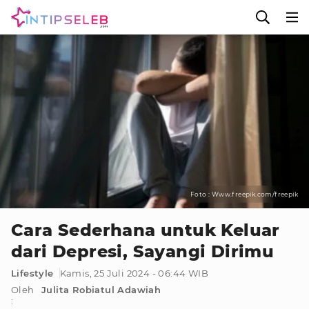
Foto : Www.freepik.com/freepik
Cara Sederhana untuk Keluar
dari Depresi, Sayangi Dirimu
Lifestyle
Kamis, 25 Juli 2024 - 06:44 WIB
Oleh
Julita Robiatul Adawiah
: