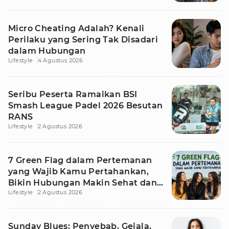
Micro Cheating Adalah? Kenali
Perilaku yang Sering Tak Disadari
dalam Hubungan
Lifestyle
4 Agustus 2026
Seribu Peserta Ramaikan BSI
Smash League Padel 2026 Besutan
RANS
Lifestyle
2 Agustus 2026
7 Green Flag dalam Pertemanan
yang Wajib Kamu Pertahankan,
Bikin Hubungan Makin Sehat dan
Lifestyle
2 Agustus 2026
Awet
Sunday Blues: Penyebab, Gejala,