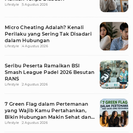
Lifestyle
5 Agustus 2026
Micro Cheating Adalah? Kenali
Perilaku yang Sering Tak Disadari
dalam Hubungan
Lifestyle
4 Agustus 2026
Seribu Peserta Ramaikan BSI
Smash League Padel 2026 Besutan
RANS
Lifestyle
2 Agustus 2026
7 Green Flag dalam Pertemanan
yang Wajib Kamu Pertahankan,
Bikin Hubungan Makin Sehat dan
Lifestyle
2 Agustus 2026
Awet