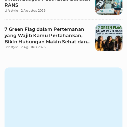
RANS
Lifestyle
2 Agustus 2026
7 Green Flag dalam Pertemanan
yang Wajib Kamu Pertahankan,
Bikin Hubungan Makin Sehat dan
Lifestyle
2 Agustus 2026
Awet