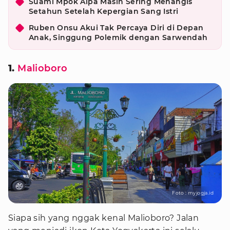
Suami Mpok Alpa Masih Sering Menangis
Setahun Setelah Kepergian Sang Istri
Ruben Onsu Akui Tak Percaya Diri di Depan
Anak, Singgung Polemik dengan Sarwendah
1.
Malioboro
Foto : myjogja.id
Siapa sih yang nggak kenal Malioboro? Jalan