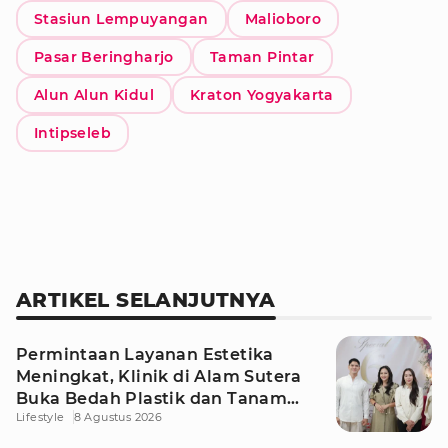
Stasiun Lempuyangan
Malioboro
Pasar Beringharjo
Taman Pintar
Alun Alun Kidul
Kraton Yogyakarta
Intipseleb
ARTIKEL SELANJUTNYA
Permintaan Layanan Estetika
Meningkat, Klinik di Alam Sutera
Buka Bedah Plastik dan Tanam
Lifestyle
8 Agustus 2026
Rambut