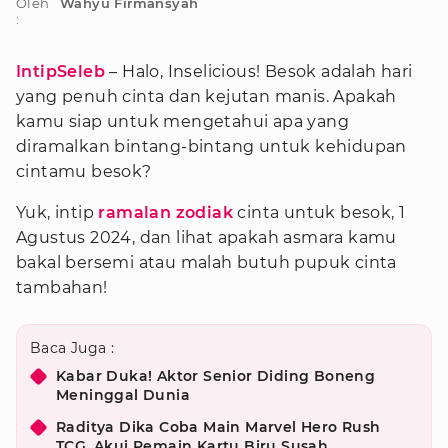
Oleh
Wahyu Firmansyah
:
IntipSeleb
– Halo, Inselicious! Besok adalah hari
yang penuh cinta dan kejutan manis. Apakah
kamu siap untuk mengetahui apa yang
diramalkan bintang-bintang untuk kehidupan
cintamu besok?
Yuk, intip
ramalan zodiak
cinta untuk besok, 1
Agustus 2024, dan lihat apakah asmara kamu
bakal bersemi atau malah butuh pupuk cinta
tambahan!
Baca Juga :
Kabar Duka! Aktor Senior Diding Boneng
Meninggal Dunia
Raditya Dika Coba Main Marvel Hero Rush
TCG, Akui Pemain Kartu Biru Susah