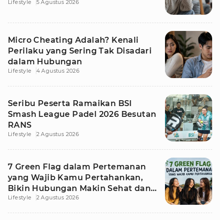
Lifestyle
5 Agustus 2026
Micro Cheating Adalah? Kenali
Perilaku yang Sering Tak Disadari
dalam Hubungan
Lifestyle
4 Agustus 2026
Seribu Peserta Ramaikan BSI
Smash League Padel 2026 Besutan
RANS
Lifestyle
2 Agustus 2026
7 Green Flag dalam Pertemanan
yang Wajib Kamu Pertahankan,
Bikin Hubungan Makin Sehat dan
Lifestyle
2 Agustus 2026
Awet