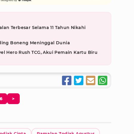
an Terbesar Selama 11 Tahun Nikahi
iding Boneng Meninggal Dunia
el Hero Rush TCG, Akui Pemain Kartu Biru
6
>
odiak Cinta
Ramalan Zodiak Agustus