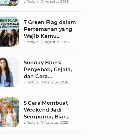
Lifestyle
2 Agustus 2026
Besutan RANS
7 Green Flag dalam
Pertemanan yang
Wajib Kamu
Lifestyle
2 Agustus 2026
Pertahankan, Bikin
Hubungan Makin
Sehat dan Awet
Sunday Blues:
Penyebab, Gejala,
dan Cara
Lifestyle
1 Agustus 2026
Mengatasinya agar
Senin Tak Lagi
Menakutkan
5 Cara Membuat
Weekend Jadi
Sempurna, Biar
Lifestyle
1 Agustus 2026
Pikiran Fresh dan
Senin Tetap
Semangat