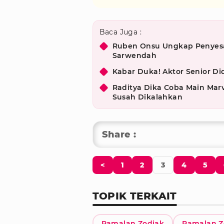
Baca Juga :
Ruben Onsu Ungkap Penyesal
Sarwendah
Kabar Duka! Aktor Senior D
Raditya Dika Coba Main Marv
Susah Dikalahkan
Share :
<
1
2
3
4
5
TOPIK TERKAIT
Ramalan Zodiak
Ramalan Z