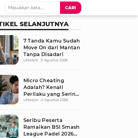
CARI
TIKEL SELANJUTNYA
7 Tanda Kamu Sudah
Move On dari Mantan
Tanpa Disadari
Lifestyle
5 Agustus 2026
Micro Cheating
Adalah? Kenali
Perilaku yang Sering
Lifestyle
4 Agustus 2026
Tak Disadari dalam
Hubungan
Seribu Peserta
Ramaikan BSI Smash
League Padel 2026