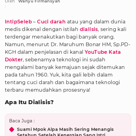
Oleh
Wahyu Firmansyah
:
IntipSeleb
–
Cuci darah
atau yang dalam dunia
medis dikenal dengan istilah
dialisis
, sering kali
terdengar menakutkan bagi banyak orang.
Namun, menurut Dr. Maruhum Bonar HM, Sp.PD-
KGH dalam penjelasan di kanal
YouTube Kata
Dokter
, sebenarnya teknologi ini sudah
mengalami banyak kemajuan sejak ditemukan
pada tahun 1960. Yuk, kita gali lebih dalam
tentang cuci darah dan bagaimana teknologi
terbaru memudahkan prosesnya!
Apa Itu Dialisis?
Baca Juga :
Suami Mpok Alpa Masih Sering Menangis
Setahun Setelah Kepergian Sang Istri