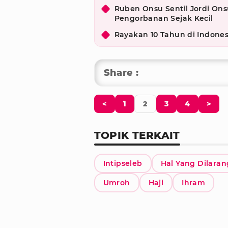
Ruben Onsu Sentil Jordi On
Pengorbanan Sejak Kecil
Rayakan 10 Tahun di Indone
Share :
<
1
2
3
4
>
TOPIK TERKAIT
Intipseleb
Hal Yang Dilara
Umroh
Haji
Ihram