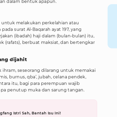
tan dalam bentuk apapun.
an untuk melakukan perkelahian atau
 pada surat Al-Baqarah ayat 197, yang
jakan (ibadah) haji dalam (bulan-bulan) itu,
k (rafats), berbuat maksiat, dan bertengkar
ng dijahit
uk ihram, seseorang dilarang untuk memakai
amis, burnus, qba’, jubah, celana pendek,
ntara itu, bagi para perempuan wajib
npa penutup muka dan sarung tangan.
fang Istri Sah, Bantah Isu Ini!