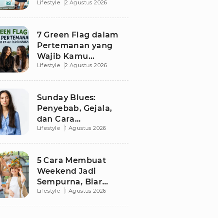
Lifestyle
2 Agustus 2026
Besutan RANS
7 Green Flag dalam
Pertemanan yang
Wajib Kamu
Lifestyle
2 Agustus 2026
Pertahankan, Bikin
Hubungan Makin
Sehat dan Awet
Sunday Blues:
Penyebab, Gejala,
dan Cara
Lifestyle
1 Agustus 2026
Mengatasinya agar
Senin Tak Lagi
Menakutkan
5 Cara Membuat
Weekend Jadi
Sempurna, Biar
Lifestyle
1 Agustus 2026
Pikiran Fresh dan
Senin Tetap
Semangat