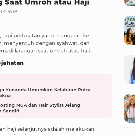
g Saat Umroh atau Haji
3:00 WIB
 tapi perbuatan yang mengarah ke
um, menyentuh dengan syahwat, dan
njadi larangan saat umroh atau haji.
ejahatan
ga Yunanda Umumkan Kelahiran Putra
akna
osting MUA dan Hair Stylist Jelang
 Sendiri
an haji selanjutnya adalah melakukan