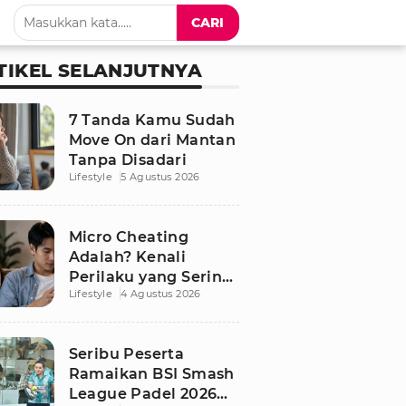
CARI
TIKEL SELANJUTNYA
7 Tanda Kamu Sudah
Move On dari Mantan
Tanpa Disadari
Lifestyle
5 Agustus 2026
Micro Cheating
Adalah? Kenali
Perilaku yang Sering
Lifestyle
4 Agustus 2026
Tak Disadari dalam
Hubungan
Seribu Peserta
Ramaikan BSI Smash
League Padel 2026