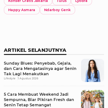
Konser Gratis Jakarta
Tulus
Lyodra
Happy Asmara
Ndarboy Genk
ARTIKEL SELANJUTNYA
Sunday Blues: Penyebab, Gejala,
dan Cara Mengatasinya agar Senin
Tak Lagi Menakutkan
Lifestyle
1 Agustus 2026
5 Cara Membuat Weekend Jadi
Sempurna, Biar Pikiran Fresh dan
Senin Tetap Semangat