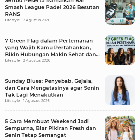
Seribu Peserta Ramaikan BSI
Smash League Padel 2026 Besutan
RANS
Lifestyle
2 Agustus 2026
7 Green Flag dalam Pertemanan
yang Wajib Kamu Pertahankan,
Bikin Hubungan Makin Sehat dan
Lifestyle
2 Agustus 2026
Awet
Sunday Blues: Penyebab, Gejala,
dan Cara Mengatasinya agar Senin
Tak Lagi Menakutkan
Lifestyle
1 Agustus 2026
5 Cara Membuat Weekend Jadi
Sempurna, Biar Pikiran Fresh dan
Senin Tetap Semangat