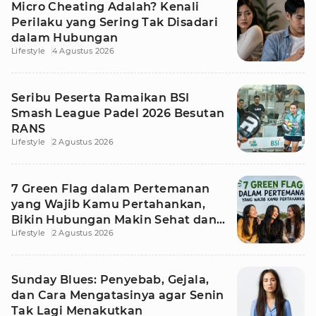
Micro Cheating Adalah? Kenali
Perilaku yang Sering Tak Disadari
dalam Hubungan
Lifestyle
4 Agustus 2026
Seribu Peserta Ramaikan BSI
Smash League Padel 2026 Besutan
RANS
Lifestyle
2 Agustus 2026
7 Green Flag dalam Pertemanan
yang Wajib Kamu Pertahankan,
Bikin Hubungan Makin Sehat dan
Lifestyle
2 Agustus 2026
Awet
Sunday Blues: Penyebab, Gejala,
dan Cara Mengatasinya agar Senin
Tak Lagi Menakutkan