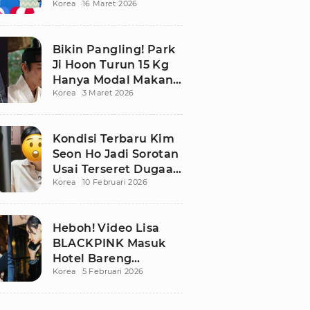
Korea
16 Maret 2026
Bikin Publik
Pangling
Bikin Pangling! Park
Ji Hoon Turun 15 Kg
Hanya Modal Makan
Korea
3 Maret 2026
Apel, Visual
Terbarunya
Langsung Viral
Kondisi Terbaru Kim
Seon Ho Jadi Sorotan
Usai Terseret Dugaan
Korea
10 Februari 2026
Penggelapan Pajak
Heboh! Video Lisa
BLACKPINK Masuk
Hotel Bareng
Korea
5 Februari 2026
Frederic Arnault Picu
Perdebatan Panas di
Medsos