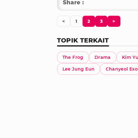
Share :
<
1
2
3
>
TOPIK TERKAIT
The Frog
Drama
Kim Y
Lee Jung Eun
Chanyeol Exo