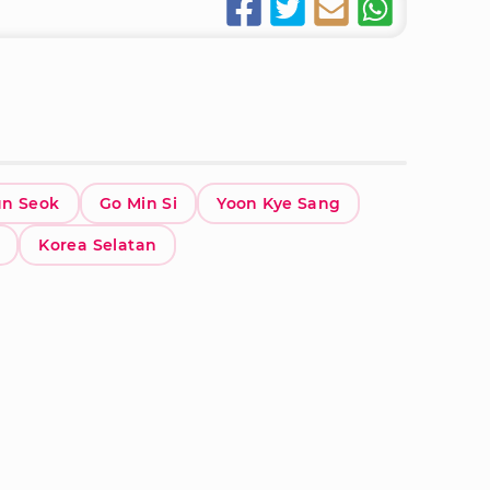
un Seok
Go Min Si
Yoon Kye Sang
Korea Selatan