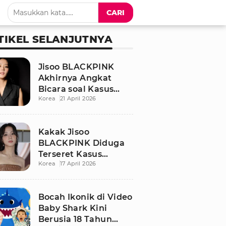
CARI
TIKEL SELANJUTNYA
Jisoo BLACKPINK
Akhirnya Angkat
Bicara soal Kasus
Korea
21 April 2026
Dugaan Pelecehan
Seksual Sang Kakak
Kakak Jisoo
BLACKPINK Diduga
Terseret Kasus
Korea
17 April 2026
Pelecehan Seksual,
Nama Sang Idol Jadi
Sorotan
Bocah Ikonik di Video
Baby Shark Kini
Berusia 18 Tahun