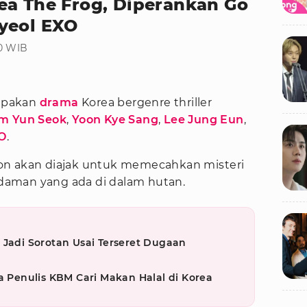
ea The Frog, Diperankan Go
yeol EXO
30 WIB
pakan
drama
Korea bergenre thriller
m Yun Seok
,
Yoon Kye Sang
,
Lee Jung Eun
,
O
.
on akan diajak untuk memecahkan misteri
aman yang ada di dalam hutan.
 Jadi Sorotan Usai Terseret Dugaan
a Penulis KBM Cari Makan Halal di Korea