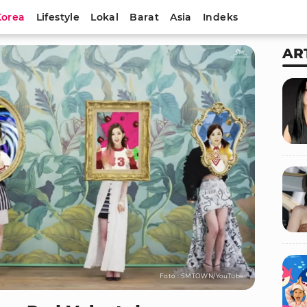
Korea
Lifestyle
Lokal
Barat
Asia
Indeks
AR
Foto : SMTOWN/YouTube