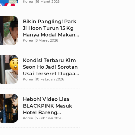
Korea
16 Maret 2026
Bikin Publik
Pangling
Bikin Pangling! Park
Ji Hoon Turun 15 Kg
Hanya Modal Makan
Korea
3 Maret 2026
Apel, Visual
Terbarunya
Langsung Viral
Kondisi Terbaru Kim
Seon Ho Jadi Sorotan
Usai Terseret Dugaan
Korea
10 Februari 2026
Penggelapan Pajak
Heboh! Video Lisa
BLACKPINK Masuk
Hotel Bareng
Korea
5 Februari 2026
Frederic Arnault Picu
Perdebatan Panas di
Medsos