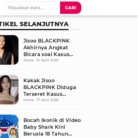
CARI
TIKEL SELANJUTNYA
Jisoo BLACKPINK
Akhirnya Angkat
Bicara soal Kasus
Korea
21 April 2026
Dugaan Pelecehan
Seksual Sang Kakak
Kakak Jisoo
BLACKPINK Diduga
Terseret Kasus
Korea
17 April 2026
Pelecehan Seksual,
Nama Sang Idol Jadi
Sorotan
Bocah Ikonik di Video
Baby Shark Kini
Berusia 18 Tahun