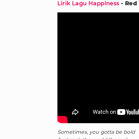
Lirik Lagu Happiness
- Red
Sometimes, you gotta be bold