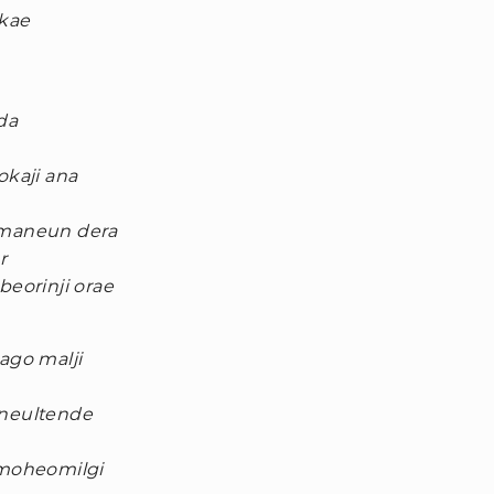
kae
da
kaji ana
maneun dera
r
orinji orae
go malji
neultende
moheomilgi