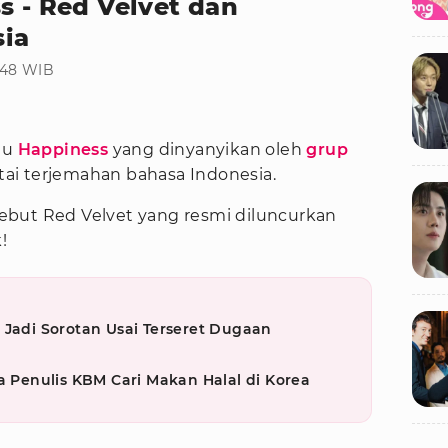
s - Red Velvet dan
sia
:48 WIB
agu
Happiness
yang dinyanyikan oleh
grup
tai terjemahan bahasa Indonesia.
ebut Red Velvet yang resmi diluncurkan
!
 Jadi Sorotan Usai Terseret Dugaan
a Penulis KBM Cari Makan Halal di Korea