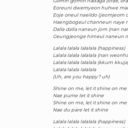
Gomin gomin hadaga (orae, orae
Eoreuni dwemyeon huhwe ma
Eoje oneul naeildo (jeomjeom 
Haengbogeul channeun naye 
Dalla dalla naneun jom (nan n
Geungjeonge himeul naneun mi
Lalala lalala lalalala (happiness)
Lalala lalala lalalala (nan weonh
Lalala lalala lalalala (kkum kkuja
Lalala lalala lalalala
(Uh, are you happy? uh)
Shine on me, let it shine on me
Nae pume let it shine
Shine on me, let it shine on me
Nae du pare let it shine
Lalala lalala lalalala (happiness)