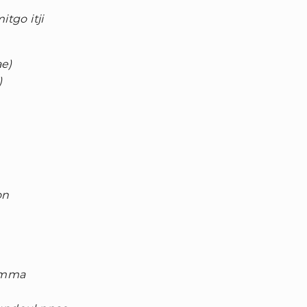
tgo itji
ae)
)
on
eomma