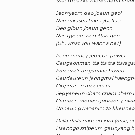
Ssaumbakke moreuneun eoreu
Jeomjeom deo joeun geol
Nan naraseo haengbokae
Deo gibun joeun geon
Nae gyeote neo ittan geo
(Uh, what you wanna be?)
Ireon money jeoreon power
Geugeonman tta tta tta ttaraga
Eoreundeuri jjanhae boyeo
Geudeureun jeongmal haengbo
Gippeun iri meotjin iri
Segyeneun cham cham cham 
Geureon money geureon powe
Urineun gwanshimdo kkeuneobe
Dalla dalla naneun jom (orae, or
Haebogo shipeum geunyang ha