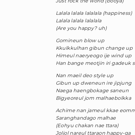
Just rock the world (booya)
Lalala lalala lalalala (happiness)
Lalala lalala lalalala
(Are you happy? uh)
Gomineun blow up
Kkulkkulhan gibun change up
Himeul naeryeogo ije wind up
Han bange meotjin iri gadeuk s
Nan maeil deo style up
Gibun up dweneun ire jipjung
Naega haengbokage saneun
Bigyeoreul jom malhaebolkka
Achime nan jameul kkae eom
Saranghandago malhae
(Eohyu chakan nae ttara)
Joljol nareul ttaraon happy-ga