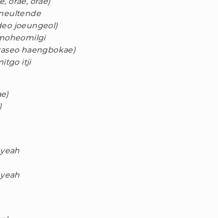
, orae, orae)
neultende
deo joeungeol)
moheomilgi
araseo haengbokae)
tgo itji
ae)
)
 yeah
 yeah