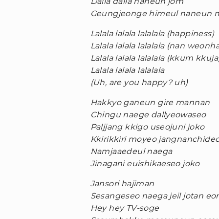
Dalla dalla naneun jom
Geungjeonge himeul naneun mi
Lalala lalala lalalala (happiness)
Lalala lalala lalalala (nan weonh
Lalala lalala lalalala (kkum kkuja
Lalala lalala lalalala
(Uh, are you happy? uh)
Hakkyo ganeun gire mannan
Chingu naege dallyeowaseo
Paljjang kkigo useojuni joko
Kkirikkiri moyeo jangnanchide
Namjaaedeul naega
Jinagani euishikaeseo joko
Jansori hajiman
Sesangeseo naega jeil jotan 
Hey hey TV-soge