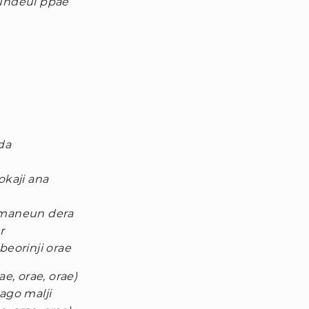
ndeul ppae
da
kaji ana
maneun dera
r
orinji orae
ae, orae, orae)
go malji