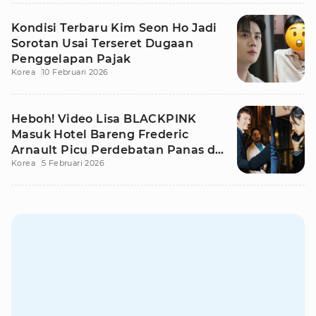
Kondisi Terbaru Kim Seon Ho Jadi
Sorotan Usai Terseret Dugaan
Penggelapan Pajak
Korea
10 Februari 2026
Heboh! Video Lisa BLACKPINK
Masuk Hotel Bareng Frederic
Arnault Picu Perdebatan Panas di
Korea
5 Februari 2026
Medsos