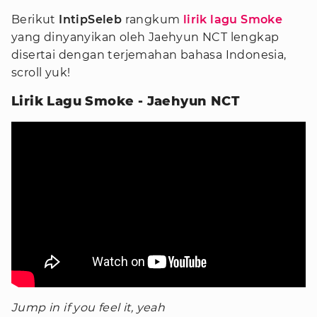
Berikut
IntipSeleb
rangkum
lirik lagu Smoke
yang dinyanyikan oleh Jaehyun NCT lengkap
disertai dengan terjemahan bahasa Indonesia,
scroll yuk!
Lirik Lagu Smoke - Jaehyun NCT
Jump in if you feel it, yeah