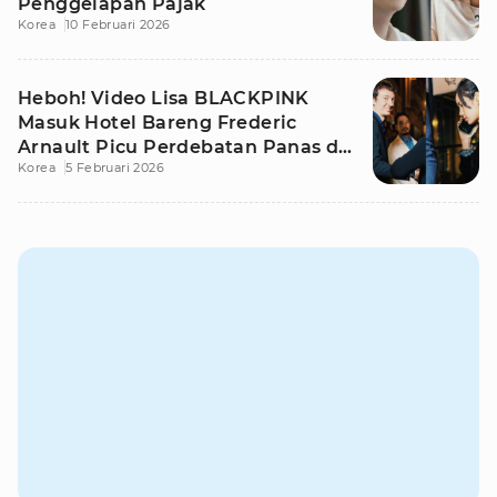
Penggelapan Pajak
Korea
10 Februari 2026
Heboh! Video Lisa BLACKPINK
Masuk Hotel Bareng Frederic
Arnault Picu Perdebatan Panas di
Korea
5 Februari 2026
Medsos