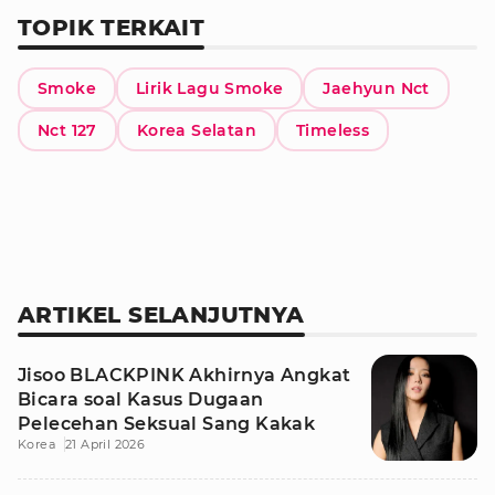
TOPIK TERKAIT
Smoke
Lirik Lagu Smoke
Jaehyun Nct
Nct 127
Korea Selatan
Timeless
ARTIKEL SELANJUTNYA
Jisoo BLACKPINK Akhirnya Angkat
Bicara soal Kasus Dugaan
Pelecehan Seksual Sang Kakak
Korea
21 April 2026