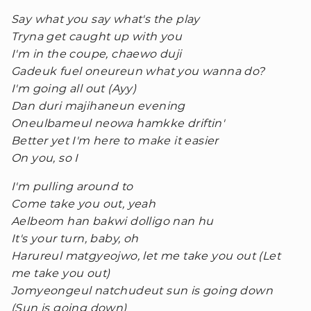
Say what you say what's the play
Tryna get caught up with you
I'm in the coupe, chaewo duji
Gadeuk fuel oneureun what you wanna do?
I'm going all out (Ayy)
Dan duri majihaneun evening
Oneulbameul neowa hamkke driftin'
Better yet I'm here to make it easier
On you, so I
I'm pulling around to
Come take you out, yeah
Aelbeom han bakwi dolligo nan hu
It's your turn, baby, oh
Harureul matgyeojwo, let me take you out (Let
me take you out)
Jomyeongeul natchudeut sun is going down
(Sun is going down)