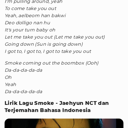
I'm pulling around, yeah
To come take you out
Yeah, aelbeom han bakwi
Deo dolligo nan hu
It's your turn baby oh
Let me take you out (Let me take you out)
Going down (Sun is going down)
I got to, I got to, I got to take you out
Smoke coming out the boombox (Ooh)
Da-da-da-da-da
Oh
Yeah
Da-da-da-da-da
Lirik Lagu Smoke - Jaehyun NCT dan
Terjemahan Bahasa Indonesia