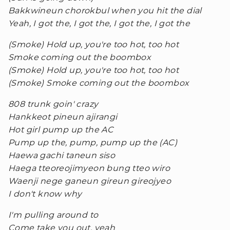
Bakkwineun chorokbul when you hit the dial
Yeah, I got the, I got the, I got the, I got the
(Smoke) Hold up, you're too hot, too hot
Smoke coming out the boombox
(Smoke) Hold up, you're too hot, too hot
(Smoke) Smoke coming out the boombox
808 trunk goin' crazy
Hankkeot pineun ajirangi
Hot girl pump up the AC
Pump up the, pump, pump up the (AC)
Haewa gachi taneun siso
Haega tteoreojimyeon bung tteo wiro
Waenji nege ganeun gireun gireojyeo
I don't know why
I'm pulling around to
Come take you out, yeah