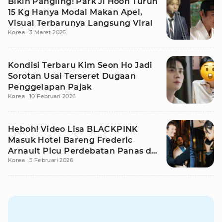
Bikin Pangling! Park Ji Hoon Turun
15 Kg Hanya Modal Makan Apel,
Visual Terbarunya Langsung Viral
Korea
3 Maret 2026
Kondisi Terbaru Kim Seon Ho Jadi
Sorotan Usai Terseret Dugaan
Penggelapan Pajak
Korea
10 Februari 2026
Heboh! Video Lisa BLACKPINK
Masuk Hotel Bareng Frederic
Arnault Picu Perdebatan Panas di
Korea
5 Februari 2026
Medsos