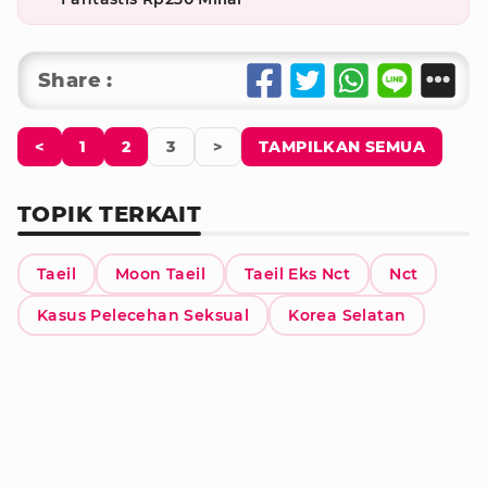
Share :
<
1
2
3
>
TAMPILKAN SEMUA
TOPIK TERKAIT
Taeil
Moon Taeil
Taeil Eks Nct
Nct
Kasus Pelecehan Seksual
Korea Selatan