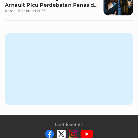
Arnault Picu Perdebatan Panas di
Korea
5 Februari 2026
Medsos
Ikuti kami di: