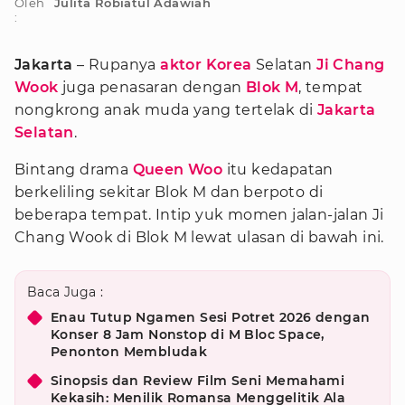
Oleh
Julita Robiatul Adawiah
:
Jakarta
– Rupanya
aktor Korea
Selatan
Ji Chang
Wook
juga penasaran dengan
Blok M
, tempat
nongkrong anak muda yang tertelak di
Jakarta
Selatan
.
Bintang drama
Queen Woo
itu kedapatan
berkeliling sekitar Blok M dan berpoto di
beberapa tempat. Intip yuk momen jalan-jalan Ji
Chang Wook di Blok M lewat ulasan di bawah ini.
Baca Juga :
Enau Tutup Ngamen Sesi Potret 2026 dengan
Konser 8 Jam Nonstop di M Bloc Space,
Penonton Membludak
Sinopsis dan Review Film Seni Memahami
Kekasih: Menilik Romansa Menggelitik Ala