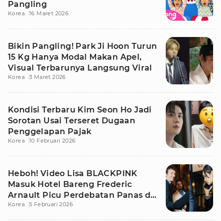
Pangling
Korea
16 Maret 2026
Bikin Pangling! Park Ji Hoon Turun
15 Kg Hanya Modal Makan Apel,
Visual Terbarunya Langsung Viral
Korea
3 Maret 2026
Kondisi Terbaru Kim Seon Ho Jadi
Sorotan Usai Terseret Dugaan
Penggelapan Pajak
Korea
10 Februari 2026
Heboh! Video Lisa BLACKPINK
Masuk Hotel Bareng Frederic
Arnault Picu Perdebatan Panas di
Korea
5 Februari 2026
Medsos