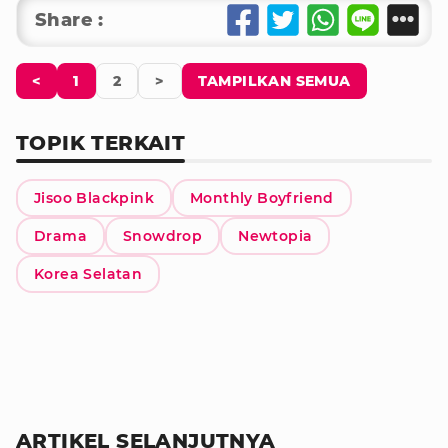
Share :
<
1
2
>
TAMPILKAN SEMUA
TOPIK TERKAIT
Jisoo Blackpink
Monthly Boyfriend
Drama
Snowdrop
Newtopia
Korea Selatan
ARTIKEL SELANJUTNYA