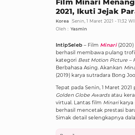
Film Minari Menang
2021, Ikuti Jejak Par
Korea
Senin, 1 Maret 2021 - 11:32 W
Oleh :
Yasmin
IntipSeleb
– Film
Minari
(2020)
berhasil membawa pulang tro
kategori
Best Motion Picture –
Berbahasa Asing. Akankan
Mina
(2019) karya sutradara Bong Jo
Tepat pada Senin, 1 Maret 2021
Golden Globe Awards
atau kera
virtual. Lantas film
Minari
karya 
berhasil mencetak prestasi bar
Simak detail selengkapnya dala