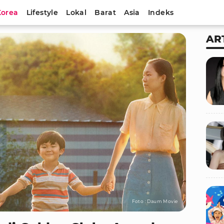
Korea
Lifestyle
Lokal
Barat
Asia
Indeks
AR
Foto : Daum Movie