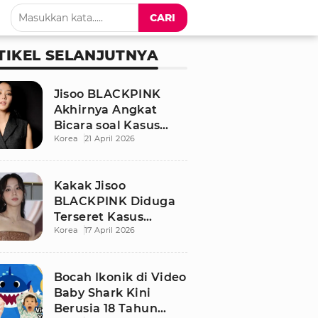
CARI
TIKEL SELANJUTNYA
Jisoo BLACKPINK
Akhirnya Angkat
Bicara soal Kasus
Korea
21 April 2026
Dugaan Pelecehan
Seksual Sang Kakak
Kakak Jisoo
BLACKPINK Diduga
Terseret Kasus
Korea
17 April 2026
Pelecehan Seksual,
Nama Sang Idol Jadi
Sorotan
Bocah Ikonik di Video
Baby Shark Kini
Berusia 18 Tahun