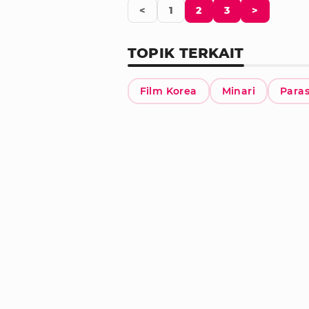
<
1
2
3
>
TOPIK TERKAIT
Film Korea
Minari
Paras