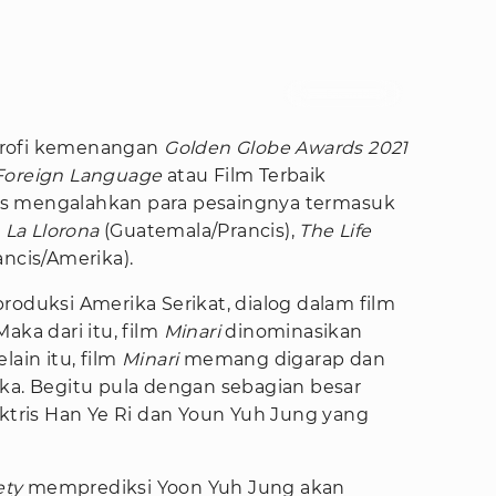
Foto : Daum Movie
trofi kemenangan
Golden Globe Awards 2021
 Foreign Language
atau Film Terbaik
s mengalahkan para pesaingnya termasuk
,
La Llorona
(Guatemala/Prancis),
The Life
ancis/Amerika).
produksi Amerika Serikat, dialog dalam film
aka dari itu, film
Minari
dinominasikan
lain itu, film
Minari
memang digarap dan
ika. Begitu pula dengan sebagian besar
aktris Han Ye Ri dan Youn Yuh Jung yang
ety
memprediksi Yoon Yuh Jung akan