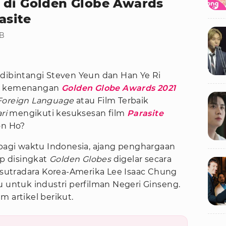
 di Golden Globe Awards
asite
IB
 dibintangi Steven Yeun dan Han Ye Ri
fi kemenangan
Golden Globe Awards 2021
 Foreign Language
atau Film Terbaik
ri
mengikuti kesuksesan film
Parasite
on Ho?
 pagi waktu Indonesia, ajang penghargaan
p disingkat
Golden Globes
digelar secara
sutradara Korea-Amerika Lee Isaac Chung
u untuk industri perfilman Negeri Ginseng.
m artikel berikut.