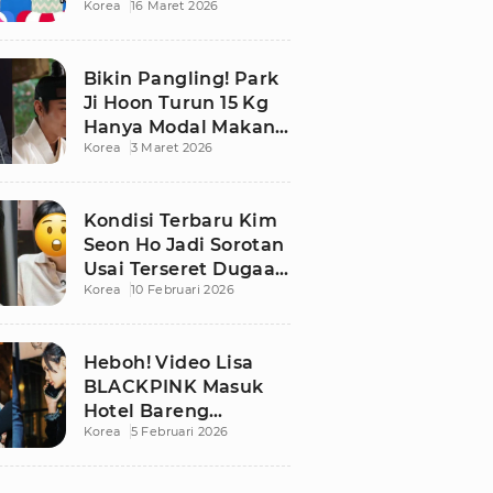
Korea
16 Maret 2026
Bikin Publik
Pangling
Bikin Pangling! Park
Ji Hoon Turun 15 Kg
Hanya Modal Makan
Korea
3 Maret 2026
Apel, Visual
Terbarunya
Langsung Viral
Kondisi Terbaru Kim
Seon Ho Jadi Sorotan
Usai Terseret Dugaan
Korea
10 Februari 2026
Penggelapan Pajak
Heboh! Video Lisa
BLACKPINK Masuk
Hotel Bareng
Korea
5 Februari 2026
Frederic Arnault Picu
Perdebatan Panas di
Medsos