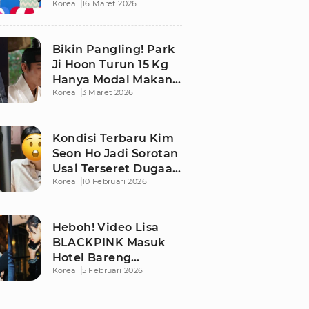
Korea
16 Maret 2026
Bikin Publik
Pangling
Bikin Pangling! Park
Ji Hoon Turun 15 Kg
Hanya Modal Makan
Korea
3 Maret 2026
Apel, Visual
Terbarunya
Langsung Viral
Kondisi Terbaru Kim
Seon Ho Jadi Sorotan
Usai Terseret Dugaan
Korea
10 Februari 2026
Penggelapan Pajak
Heboh! Video Lisa
BLACKPINK Masuk
Hotel Bareng
Korea
5 Februari 2026
Frederic Arnault Picu
Perdebatan Panas di
Medsos