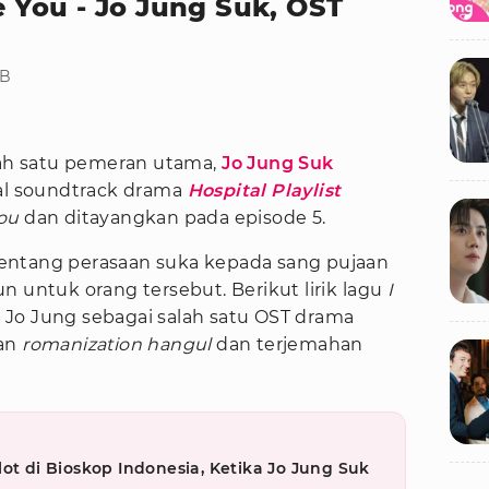
ke You - Jo Jung Suk, OST
IB
lah satu pemeran utama,
Jo Jung Suk
nal soundtrack drama
Hospital Playlist
You
dan ditayangkan pada episode 5.
entang perasaan suka kepada sang pujaan
n untuk orang tersebut. Berikut lirik lagu
I
 Jo Jung sebagai salah satu OST drama
an
romanization hangul
dan terjemahan
ot di Bioskop Indonesia, Ketika Jo Jung Suk