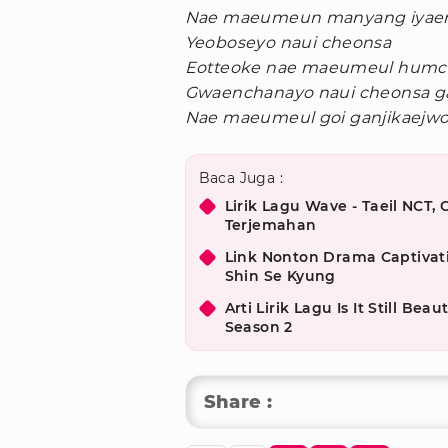
Nae maeumeun manyang iyae
Yeoboseyo naui cheonsa
Eotteoke nae maeumeul hum
Gwaenchanayo naui cheonsa g
Nae maeumeul goi ganjikaejw
Baca Juga :
Lirik Lagu Wave - Taeil NCT
Terjemahan
Link Nonton Drama Captivati
Shin Se Kyung
Arti Lirik Lagu Is It Still Be
Season 2
Share :