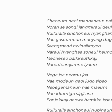
Cheoeum neol mannaneun nal
Noran se songi jangmireul deu
Rulluralla sinchoneul hyangha
Nae gaseumeun manyang du
Saengmeori hwinallimyeo
Nareul hyanghae soneul heun
Meorieseo balkkeutkkaji
Nareul sarojamne iyaero
Nega joa neomu joa
Nae modeun geol jugo sipeo
Neoegemaneun nae maeum
Nan kkumigo sipji ana
Eonjekkaji neowa hamkke isse
Rulluralla sinchoneul nubineun