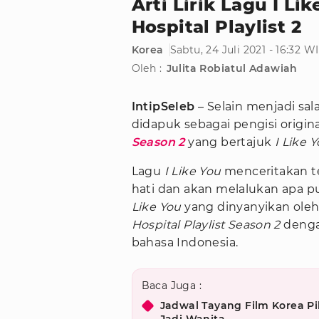
Arti Lirik Lagu I Li
Hospital Playlist 2
Korea
Sabtu, 24 Juli 2021 - 16:32 W
Oleh :
Julita Robiatul Adawiah
IntipSeleb
– Selain menjadi sa
didapuk sebagai pengisi origi
Season 2
yang bertajuk
I Like 
Lagu
I Like You
menceritakan t
hati dan akan melalukan apa pu
Like You
yang dinyanyikan oleh
Hospital Playlist Season 2
deng
bahasa Indonesia.
Baca Juga :
Jadwal Tayang Film Korea Pil