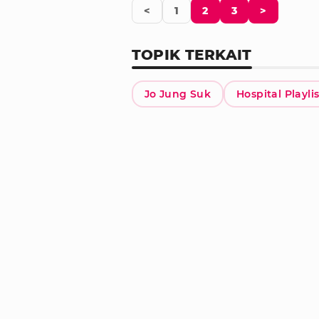
<
1
2
3
>
TOPIK TERKAIT
Jo Jung Suk
Hospital Playli