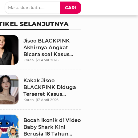
CARI
TIKEL SELANJUTNYA
Jisoo BLACKPINK
Akhirnya Angkat
Bicara soal Kasus
Korea
21 April 2026
Dugaan Pelecehan
Seksual Sang Kakak
Kakak Jisoo
BLACKPINK Diduga
Terseret Kasus
Korea
17 April 2026
Pelecehan Seksual,
Nama Sang Idol Jadi
Sorotan
Bocah Ikonik di Video
Baby Shark Kini
Berusia 18 Tahun