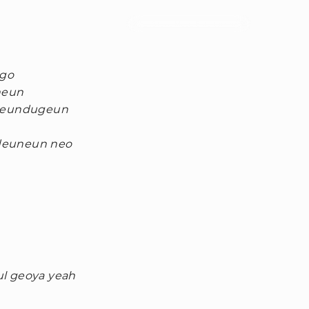
Foto : Stone Music Entertainment
lgo
neun
geundugeun
deuneun neo
ul geoya yeah