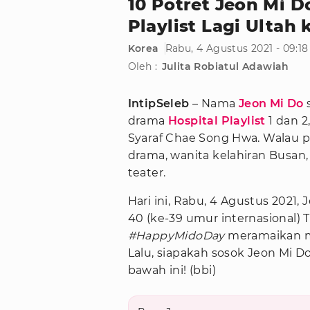
10 Potret Jeon Mi D
Playlist Lagi Ultah 
Korea
Rabu, 4 Agustus 2021 - 09:1
Oleh :
Julita Robiatul Adawiah
IntipSeleb
– Nama
Jeon Mi Do
s
drama
Hospital Playlist
1 dan 
Syaraf Chae Song Hwa. Walau pu
drama, wanita kelahiran Busan, 
teater.
Hari ini, Rabu, 4 Agustus 2021
40 (ke-39 umur internasional) 
#HappyMidoDay
meramaikan me
Lalu, siapakah sosok Jeon Mi Do
bawah ini! (bbi)