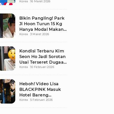
Korea
16 Maret 2026
Bikin Publik
Pangling
Bikin Pangling! Park
Ji Hoon Turun 15 Kg
Hanya Modal Makan
Korea
3 Maret 2026
Apel, Visual
Terbarunya
Langsung Viral
Kondisi Terbaru Kim
Seon Ho Jadi Sorotan
Usai Terseret Dugaan
Korea
10 Februari 2026
Penggelapan Pajak
Heboh! Video Lisa
BLACKPINK Masuk
Hotel Bareng
Korea
5 Februari 2026
Frederic Arnault Picu
Perdebatan Panas di
Medsos