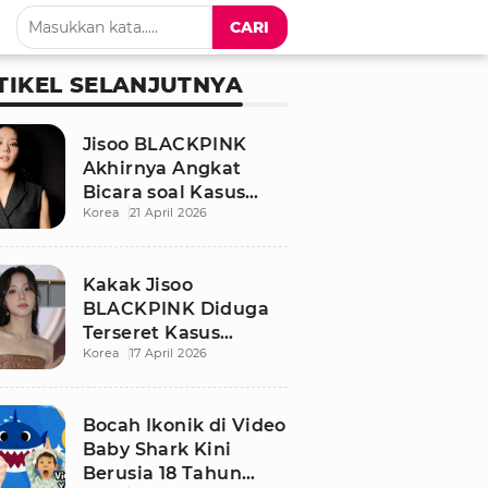
CARI
TIKEL SELANJUTNYA
Jisoo BLACKPINK
Akhirnya Angkat
Bicara soal Kasus
Korea
21 April 2026
Dugaan Pelecehan
Seksual Sang Kakak
Kakak Jisoo
BLACKPINK Diduga
Terseret Kasus
Korea
17 April 2026
Pelecehan Seksual,
Nama Sang Idol Jadi
Sorotan
Bocah Ikonik di Video
Baby Shark Kini
Berusia 18 Tahun