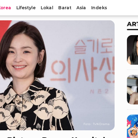
Korea
Lifestyle
Lokal
Barat
Asia
Indeks
AR
Foto : TvN Drama