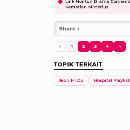
Link Nonton Drama Connecti
Kematian Misterius
Share :
<
1
2
3
4
>
TOPIK TERKAIT
Jeon Mi Do
Hospital Playlist