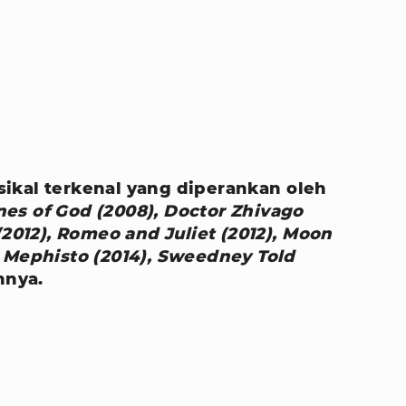
Foto : mido_ring/instagram
ikal terkenal yang diperankan oleh
es of God (2008), Doctor Zhivago
(2012), Romeo and Juliet (2012), Moon
 Mephisto (2014), Sweedney Told
innya.