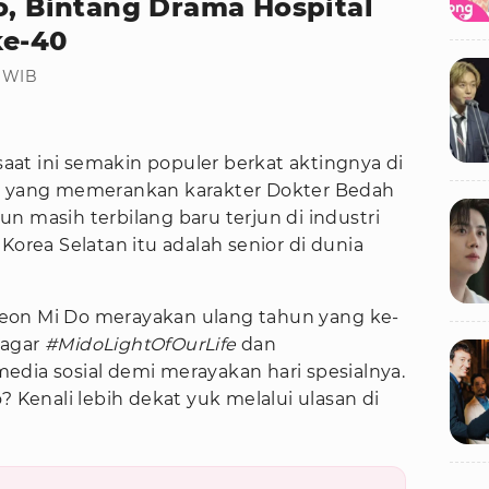
o, Bintang Drama Hospital
ke-40
8 WIB
aat ini semakin populer berkat aktingnya di
2, yang memerankan karakter Dokter Bedah
n masih terbilang baru terjun di industri
Korea Selatan itu adalah senior di dunia
, Jeon Mi Do merayakan ulang tahun yang ke-
Tagar
#MidoLightOfOurLife
dan
dia sosial demi merayakan hari spesialnya.
? Kenali lebih dekat yuk melalui ulasan di