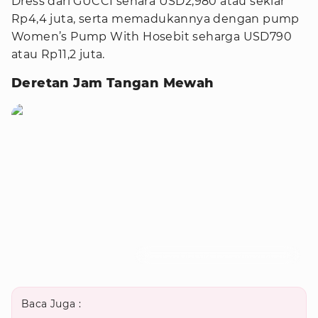
Dress dari GUCCI sehara USD2,980 atau sekiar
Rp4,4 juta, serta memadukannya dengan pump
Women’s Pump With Hosebit seharga USD790
atau Rp11,2 juta.
Deretan Jam Tangan Mewah
Foto : hospitalplaylist_fashionfinds/instagram
Baca Juga :