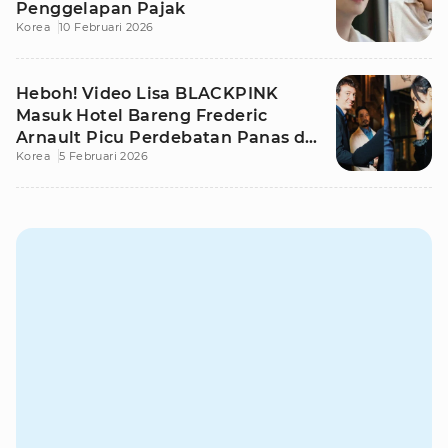
Penggelapan Pajak
Korea
10 Februari 2026
Heboh! Video Lisa BLACKPINK
Masuk Hotel Bareng Frederic
Arnault Picu Perdebatan Panas di
Korea
5 Februari 2026
Medsos