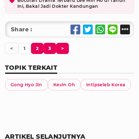
Bocoran Drama Terbaru Lee Min Ho di Tahun
Ini, Bakal Jadi Dokter Kandungan
Share :
<
1
2
3
>
TOPIK TERKAIT
Gong Hyo Jin
Kevin Oh
Intipseleb Korea
ARTIKEL SELANJUTNYA