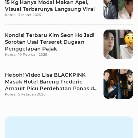
15 Kg Hanya Modal Makan Apel,
Visual Terbarunya Langsung Viral
Korea
3 Maret 2026
Kondisi Terbaru Kim Seon Ho Jadi
Sorotan Usai Terseret Dugaan
Penggelapan Pajak
Korea
10 Februari 2026
Heboh! Video Lisa BLACKPINK
Masuk Hotel Bareng Frederic
Arnault Picu Perdebatan Panas di
Korea
5 Februari 2026
Medsos