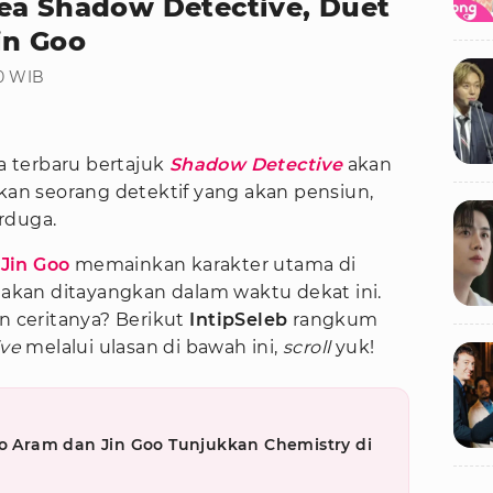
ea Shadow Detective, Duet
in Goo
10 WIB
 terbaru bertajuk
Shadow Detective
akan
n seorang detektif yang akan pensiun,
rduga.
n
Jin Goo
memainkan karakter utama di
akan ditayangkan dalam waktu dekat ini.
an ceritanya? Berikut
IntipSeleb
rangkum
ive
melalui ulasan di bawah ini,
scroll
yuk!
Jo Aram dan Jin Goo Tunjukkan Chemistry di