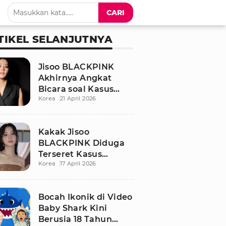
CARI
TIKEL SELANJUTNYA
Jisoo BLACKPINK
Akhirnya Angkat
Bicara soal Kasus
Korea
21 April 2026
Dugaan Pelecehan
Seksual Sang Kakak
Kakak Jisoo
BLACKPINK Diduga
Terseret Kasus
Korea
17 April 2026
Pelecehan Seksual,
Nama Sang Idol Jadi
Sorotan
Bocah Ikonik di Video
Baby Shark Kini
Berusia 18 Tahun