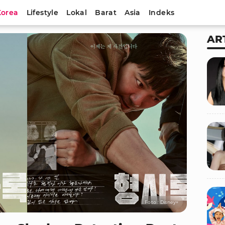
Korea
Lifestyle
Lokal
Barat
Asia
Indeks
AR
Foto : Disney+