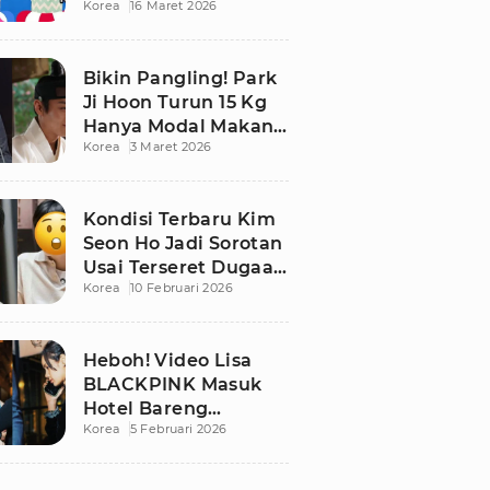
Korea
16 Maret 2026
Bikin Publik
Pangling
Bikin Pangling! Park
Ji Hoon Turun 15 Kg
Hanya Modal Makan
Korea
3 Maret 2026
Apel, Visual
Terbarunya
Langsung Viral
Kondisi Terbaru Kim
Seon Ho Jadi Sorotan
Usai Terseret Dugaan
Korea
10 Februari 2026
Penggelapan Pajak
Heboh! Video Lisa
BLACKPINK Masuk
Hotel Bareng
Korea
5 Februari 2026
Frederic Arnault Picu
Perdebatan Panas di
Medsos