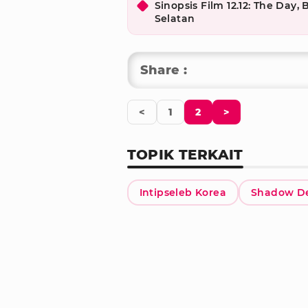
Sinopsis Film 12.12: The Day
Selatan
Share :
<
1
2
>
TOPIK TERKAIT
Intipseleb Korea
Shadow De