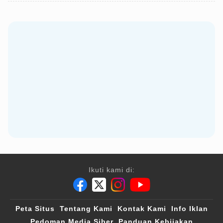
Ikuti kami di:
Peta Situs
Tentang Kami
Kontak Kami
Info Iklan
Pedoman Media Siber
Panduan Kebijakan