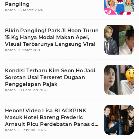
Pangling
Korea
16 Maret 2026
Bikin Pangling! Park Ji Hoon Turun
15 Kg Hanya Modal Makan Apel,
Visual Terbarunya Langsung Viral
Korea
3 Maret 2026
Kondisi Terbaru Kim Seon Ho Jadi
Sorotan Usai Terseret Dugaan
Penggelapan Pajak
Korea
10 Februari 2026
Heboh! Video Lisa BLACKPINK
Masuk Hotel Bareng Frederic
Arnault Picu Perdebatan Panas di
Korea
5 Februari 2026
Medsos