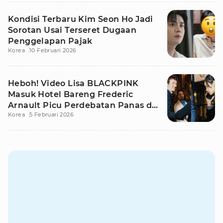
Kondisi Terbaru Kim Seon Ho Jadi
Sorotan Usai Terseret Dugaan
Penggelapan Pajak
Korea
10 Februari 2026
Heboh! Video Lisa BLACKPINK
Masuk Hotel Bareng Frederic
Arnault Picu Perdebatan Panas di
Korea
5 Februari 2026
Medsos