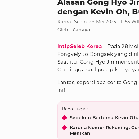
Alasan Gong Hyo J
dengan Kevin Oh, B
Korea
Senin, 29 Mei 2023 - 11:55 W
Oleh :
Cahaya
IntipSeleb Korea
– Pada 28 Mei
Fongvely to Dongaek yang diri
Saat itu, Gong Hyo Jin mencer
Oh hingga soal pola pikirnya y
Lantas, seperti apa cerita Gon
ini!
Baca Juga :
Sebelum Bertemu Kevin Oh,
Karena Nomor Rekening, Gon
Menikah