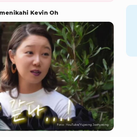
 menikahi Kevin Oh
Foto : YouTube/Yujeong Jaehyeong