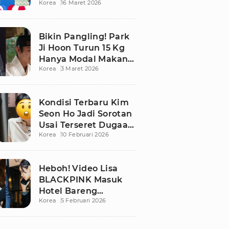
Korea
16 Maret 2026
Bikin Publik
Pangling
Bikin Pangling! Park
Ji Hoon Turun 15 Kg
Hanya Modal Makan
Korea
3 Maret 2026
Apel, Visual
Terbarunya
Langsung Viral
Kondisi Terbaru Kim
Seon Ho Jadi Sorotan
Usai Terseret Dugaan
Korea
10 Februari 2026
Penggelapan Pajak
Heboh! Video Lisa
BLACKPINK Masuk
Hotel Bareng
Korea
5 Februari 2026
Frederic Arnault Picu
Perdebatan Panas di
Medsos