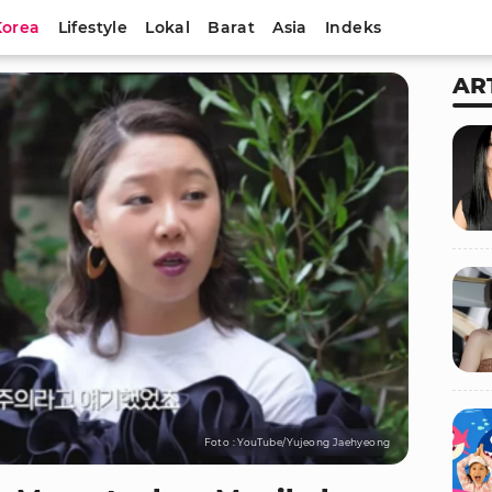
Korea
Lifestyle
Lokal
Barat
Asia
Indeks
AR
Foto : YouTube/Yujeong Jaehyeong