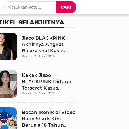
CARI
TIKEL SELANJUTNYA
Jisoo BLACKPINK
Akhirnya Angkat
Bicara soal Kasus
Korea
21 April 2026
Dugaan Pelecehan
Seksual Sang Kakak
Kakak Jisoo
BLACKPINK Diduga
Terseret Kasus
Korea
17 April 2026
Pelecehan Seksual,
Nama Sang Idol Jadi
Sorotan
Bocah Ikonik di Video
Baby Shark Kini
Berusia 18 Tahun