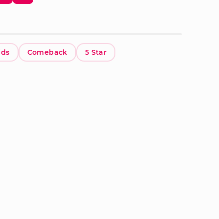
ids
Comeback
5 Star