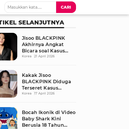
CARI
TIKEL SELANJUTNYA
Jisoo BLACKPINK
Akhirnya Angkat
Bicara soal Kasus
Korea
21 April 2026
Dugaan Pelecehan
Seksual Sang Kakak
Kakak Jisoo
BLACKPINK Diduga
Terseret Kasus
Korea
17 April 2026
Pelecehan Seksual,
Nama Sang Idol Jadi
Sorotan
Bocah Ikonik di Video
Baby Shark Kini
Berusia 18 Tahun