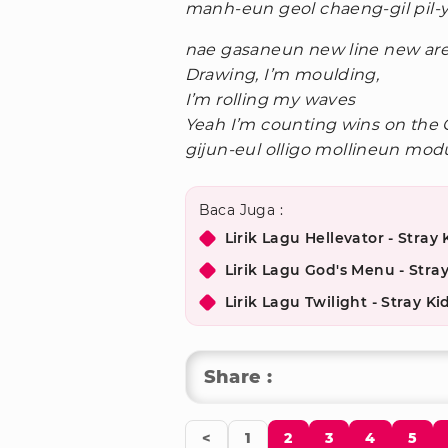
manh-eun geol chaeng-gil pil
nae gasaneun new line new ar
Drawing, I’m moulding,
I’m rolling my waves
Yeah I’m counting wins on the 
gijun-eul olligo mollineun mo
Baca Juga :
Lirik Lagu Hellevator - Str
Lirik Lagu God's Menu - Str
Lirik Lagu Twilight - Stray 
Share :
<
1
2
3
4
5