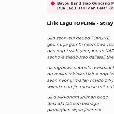
Bayou Band Siap Guncang Pa
Dua Lagu Baru dan Gelar Ko
Lirik Lagu TOPLINE - Stray
ulin seon-eul geueo TOPLINE
geu nuga gamhi neombwa TO
deo nop-i ssah-yeoganeun KA
aecho-e sijagbuteo dallassji th
haengbowa eobbolo dwisbadchi
du maliui tokkileul jab-a nop-iw
seon neomji mallan maldo pil-y
wileul neomjin moshae mit-eul
uli dwikkongmuniman bogo
ttalaoda talseon bisnaga
ginbaghan sigan jinannal