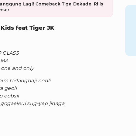
nggung Lagi! Comeback Tiga Dekade, Rilis
nser
 Kids feat Tiger JK
P CLASS
RMA
e one and only
m tadanghaji nonli
a geoli
o eobsji
 gogaeleul sug-yeo jinaga