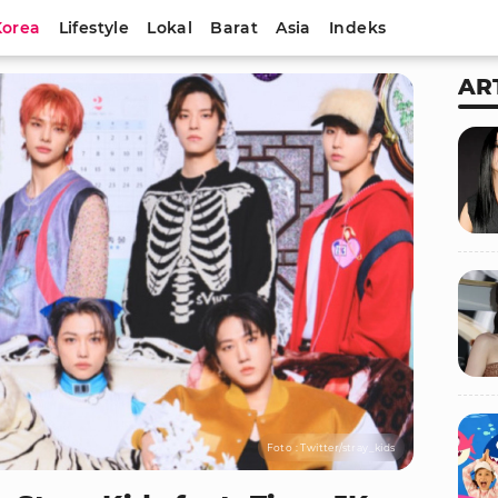
Korea
Lifestyle
Lokal
Barat
Asia
Indeks
AR
Foto : Twitter/stray_kids