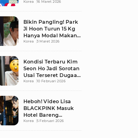
Korea
16 Maret 2026
Bikin Publik
Pangling
Bikin Pangling! Park
Ji Hoon Turun 15 Kg
Hanya Modal Makan
Korea
3 Maret 2026
Apel, Visual
Terbarunya
Langsung Viral
Kondisi Terbaru Kim
Seon Ho Jadi Sorotan
Usai Terseret Dugaan
Korea
10 Februari 2026
Penggelapan Pajak
Heboh! Video Lisa
BLACKPINK Masuk
Hotel Bareng
Korea
5 Februari 2026
Frederic Arnault Picu
Perdebatan Panas di
Medsos