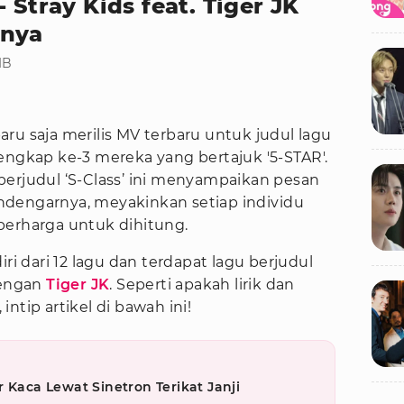
 Stray Kids feat. Tiger JK
nnya
IB
aru saja merilis MV terbaru untuk judul lagu
engkap ke-3 mereka yang bertajuk '5-STAR'.
berjudul ‘S-Class’ ini menyampaikan pesan
ndengarnya, meyakinkan setiap individu
berharga untuk dihitung.
iri dari 12 lagu dan terdapat lagu berjudul
dengan
Tiger JK
. Seperti apakah lirik dan
ntip artikel di bawah ini!
 Kaca Lewat Sinetron Terikat Janji