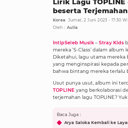
Lirik Lagu TOPLINE -
beserta Terjemaha
Korea
Jumat, 2 Juni 2023 - 17:30 W
Oleh :
Aulia
IntipSeleb Musik
–
Stray Kids
b
mereka ‘S-Class’ dalam album l
Diketahui, lagu utama mereka 
yang menginspirasi kepada pe
bahwa bintang mereka terlalu 
Usut punya usut, album ini terd
TOPLINE
yang berkolaborasi 
terjemahan lagu TOPLINE? Yuk, i
Baca Juga :
Arya Saloka Kembali ke Layar