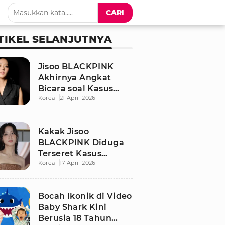
CARI
TIKEL SELANJUTNYA
Jisoo BLACKPINK
Akhirnya Angkat
Bicara soal Kasus
Korea
21 April 2026
Dugaan Pelecehan
Seksual Sang Kakak
Kakak Jisoo
BLACKPINK Diduga
Terseret Kasus
Korea
17 April 2026
Pelecehan Seksual,
Nama Sang Idol Jadi
Sorotan
Bocah Ikonik di Video
Baby Shark Kini
Berusia 18 Tahun