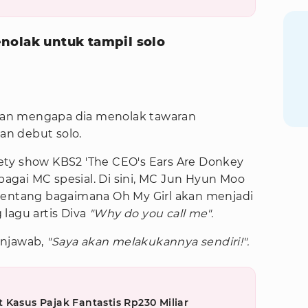
olak untuk tampil solo
an mengapa dia menolak tawaran
n debut solo.
riety show KBS2 'The CEO's Ears Are Donkey
ebagai MC spesial. Di sini, MC Jun Hyun Moo
tentang bagaimana Oh My Girl akan menjadi
lagu artis Diva
"Why do you call me".
enjawab,
"Saya akan melakukannya sendiri!".
 Kasus Pajak Fantastis Rp230 Miliar