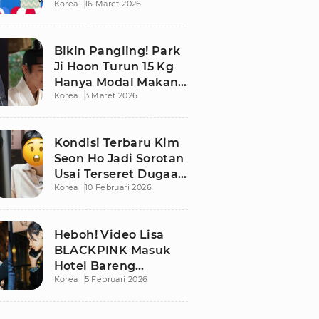
Korea
16 Maret 2026
Bikin Publik
Pangling
Bikin Pangling! Park
Ji Hoon Turun 15 Kg
Hanya Modal Makan
Korea
3 Maret 2026
Apel, Visual
Terbarunya
Langsung Viral
Kondisi Terbaru Kim
Seon Ho Jadi Sorotan
Usai Terseret Dugaan
Korea
10 Februari 2026
Penggelapan Pajak
Heboh! Video Lisa
BLACKPINK Masuk
Hotel Bareng
Korea
5 Februari 2026
Frederic Arnault Picu
Perdebatan Panas di
Medsos