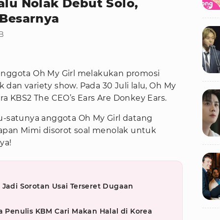
alu Nolak Debut Solo,
 Besarnya
IB
 anggota Oh My Girl melakukan promosi
dan variety show. Pada 30 Juli lalu, Oh My
ara KBS2 The CEO’s Ears Are Donkey Ears.
tu-satunya anggota Oh My Girl datang
capan Mimi disorot soal menolak untuk
ya!
 Jadi Sorotan Usai Terseret Dugaan
a Penulis KBM Cari Makan Halal di Korea