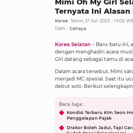
Mimi Oh My Girl Sel
Ternyata Ini Alasan
Korea
Senin, 31 Juli 2023 - 14:05 W
Oleh :
Cahaya
Korea Selatan
– Baru-baru ini,
dengan menghadiri acara musik 
Girl datang sebagai tamu di ac
Dalam acara tersebut, Mimi sa
menjadi MC spesial. Saat itu u
debut solo. Berikut selengkapn
Baca Juga :
Kondisi Terbaru Kim Seon Ho
Penggelapan Pajak
Drakor Boleh Jadul, Tapi Car