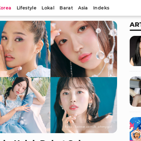
Korea
Lifestyle
Lokal
Barat
Asia
Indeks
AR
Foto : Twitter.com/8_ohmygirl