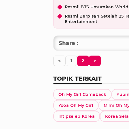
Resmi! BTS Umumkan World T
Resmi Berpisah Setelah 25 
Entertainment
Share :
<
1
2
>
TOPIK TERKAIT
Oh My Girl Comeback
Yubin
Yooa Oh My Girl
Mimi Oh My
Intipseleb Korea
Korea Sel