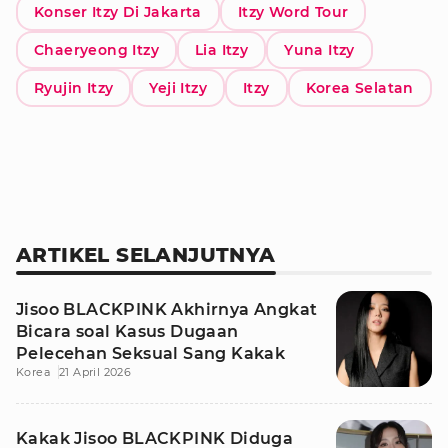
Konser Itzy Di Jakarta
Itzy Word Tour
Chaeryeong Itzy
Lia Itzy
Yuna Itzy
Ryujin Itzy
Yeji Itzy
Itzy
Korea Selatan
ARTIKEL SELANJUTNYA
Jisoo BLACKPINK Akhirnya Angkat
Bicara soal Kasus Dugaan
Pelecehan Seksual Sang Kakak
Korea
21 April 2026
Kakak Jisoo BLACKPINK Diduga