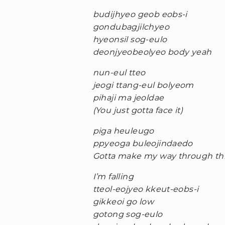
budijhyeo geob eobs-i
gondubagjilchyeo
hyeonsil sog-eulo
deonjyeobeolyeo body yeah
nun-eul tteo
jeogi ttang-eul bolyeom
pihaji ma jeoldae
(You just gotta face it)
piga heuleugo
ppyeoga buleojindaedo
Gotta make my way through th
I’m falling
tteol-eojyeo kkeut-eobs-i
gikkeoi go low
gotong sog-eulo