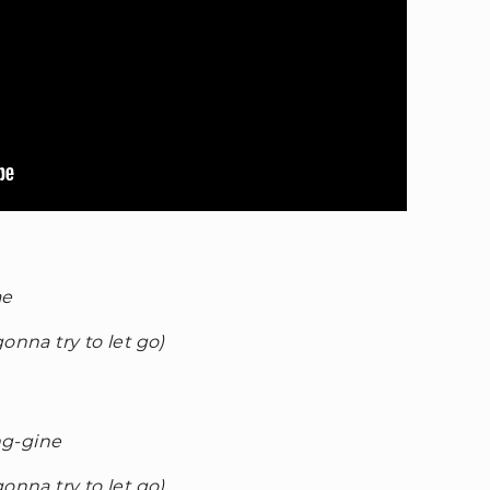
ae
onna try to let go)
ng-gine
onna try to let go)