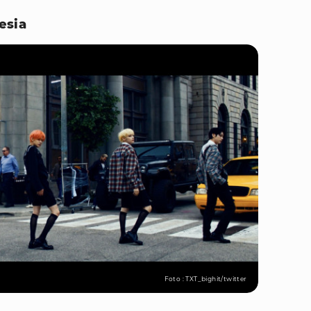
esia
Foto : TXT_bighit/twitter