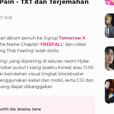
 Pain - TXT dan Terjemahan
:27 WIB
ari album penuh ke-3 grup
Tomorrow X
'The Name Chapter:
FREEFALL
' dan video
 That Feeling' telah dirilis.
ing', yang diposting di saluran resmi Hybe
ktober pukul 1 siang (waktu Korea) atau 11.00
i keindahan visual tingkat blockbuster
enggunakan kabel dan mobil, serta CGI dan
 yang dapat dibanggakan
utfit Ala Jessica Jane