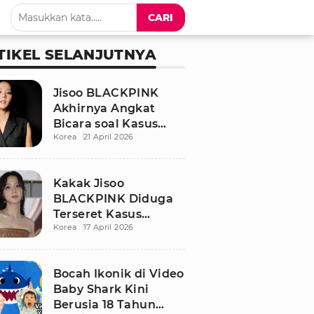
CARI
TIKEL SELANJUTNYA
Jisoo BLACKPINK
Akhirnya Angkat
Bicara soal Kasus
Korea
21 April 2026
Dugaan Pelecehan
Seksual Sang Kakak
Kakak Jisoo
BLACKPINK Diduga
Terseret Kasus
Korea
17 April 2026
Pelecehan Seksual,
Nama Sang Idol Jadi
Sorotan
Bocah Ikonik di Video
Baby Shark Kini
Berusia 18 Tahun