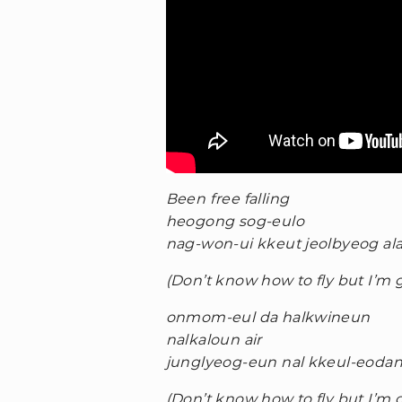
Been free falling
heogong sog-eulo
nag-won-ui kkeut jeolbyeog al
(Don’t know how to fly but I’m g
onmom-eul da halkwineun
nalkaloun air
junglyeog-eun nal kkeul-eoda
(Don’t know how to fly but I’m g