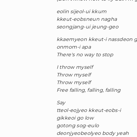
eolin sijeol-ui kkum
kkeut-eobsneun nagha
seongjang-ui jeung-geo
kkaemyeon kkeut-i nassdeon 
onmom-i apa
There's no way to stop
I throw myself
Throw myself
Throw myself
Free falling, falling, falling
Say
tteol-eojyeo kkeut-eobs-i
gikkeoi go low
gotong sog-eulo
deonjyeobeolyeo body yeah