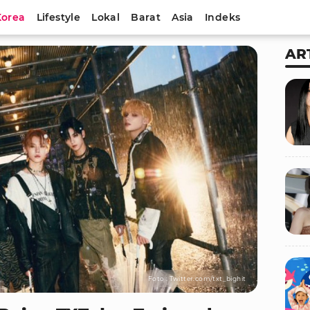
Korea
Lifestyle
Lokal
Barat
Asia
Indeks
AR
Foto : Twitter.com/txt_bighit