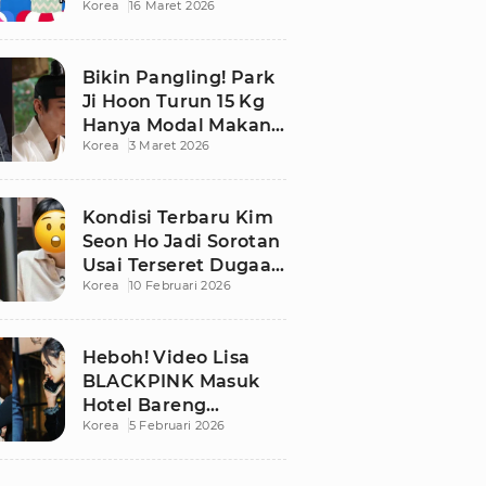
Korea
16 Maret 2026
Bikin Publik
Pangling
Bikin Pangling! Park
Ji Hoon Turun 15 Kg
Hanya Modal Makan
Korea
3 Maret 2026
Apel, Visual
Terbarunya
Langsung Viral
Kondisi Terbaru Kim
Seon Ho Jadi Sorotan
Usai Terseret Dugaan
Korea
10 Februari 2026
Penggelapan Pajak
Heboh! Video Lisa
BLACKPINK Masuk
Hotel Bareng
Korea
5 Februari 2026
Frederic Arnault Picu
Perdebatan Panas di
Medsos