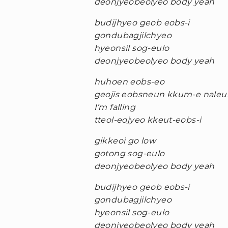
deonjyeobeolyeo body yeah
budijhyeo geob eobs-i
gondubagjilchyeo
hyeonsil sog-eulo
deonjyeobeolyeo body yeah
huhoen eobs-eo
geojis eobsneun kkum-e naleu
I’m falling
tteol-eojyeo kkeut-eobs-i
gikkeoi go low
gotong sog-eulo
deonjyeobeolyeo body yeah
budijhyeo geob eobs-i
gondubagjilchyeo
hyeonsil sog-eulo
deonjyeobeolyeo body yeah