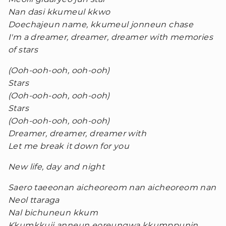
Nan dasi kkumeul kkwo
Doechajeun name, kkumeul jonneun chase
I'm a dreamer, dreamer, dreamer with memories
of stars
(Ooh-ooh-ooh, ooh-ooh)
Stars
(Ooh-ooh-ooh, ooh-ooh)
Stars
(Ooh-ooh-ooh, ooh-ooh)
Dreamer, dreamer, dreamer with
Let me break it down for you
New life, day and night
Saero taeeonan aicheoreom nan aicheoreom nan
Neol ttaraga
Nal bichuneun kkum
Kkumkkuji anneun eoreungwa kkumppunin