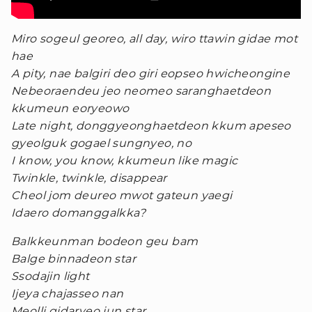
Miro sogeul georeo, all day, wiro ttawin gidae mot
hae
A pity, nae balgiri deo giri eopseo hwicheongine
Nebeoraendeu jeo neomeo saranghaetdeon
kkumeun eoryeowo
Late night, donggyeonghaetdeon kkum apeseo
gyeolguk gogael sungnyeo, no
I know, you know, kkumeun like magic
Twinkle, twinkle, disappear
Cheol jom deureo mwot gateun yaegi
Idaero domanggalkka?
Balkkeunman bodeon geu bam
Balge binnadeon star
Ssodajin light
Ijeya chajasseo nan
Meolli gidaryeo jun star