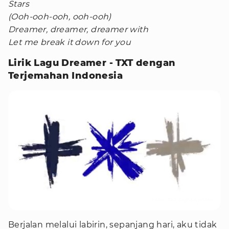
Stars
(Ooh-ooh-ooh, ooh-ooh)
Dreamer, dreamer, dreamer with
Let me break it down for you
Lirik Lagu Dreamer - TXT dengan
Terjemahan Indonesia
Foto : TXT_bighit/twitter
Berjalan melalui labirin, sepanjang hari, aku tidak