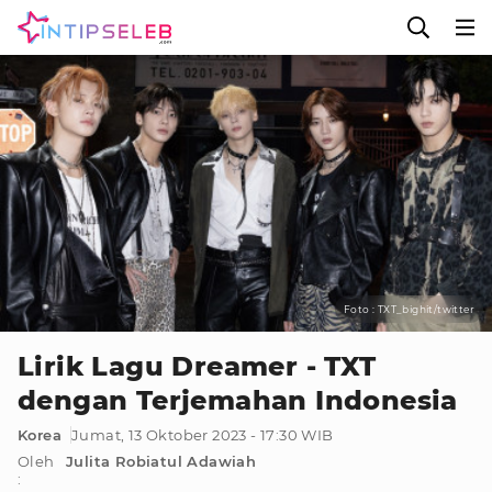
Foto : TXT_bighit/twitter
Lirik Lagu Dreamer - TXT
dengan Terjemahan Indonesia
Korea
Jumat, 13 Oktober 2023 - 17:30 WIB
Oleh
Julita Robiatul Adawiah
: