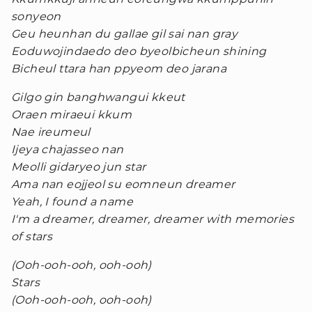
sonyeon
Geu heunhan du gallae gil sai nan gray
Eoduwojindaedo deo byeolbicheun shining
Bicheul ttara han ppyeom deo jarana
Gilgo gin banghwangui kkeut
Oraen miraeui kkum
Nae ireumeul
Ijeya chajasseo nan
Meolli gidaryeo jun star
Ama nan eojjeol su eomneun dreamer
Yeah, I found a name
I'm a dreamer, dreamer, dreamer with memories
of stars
(Ooh-ooh-ooh, ooh-ooh)
Stars
(Ooh-ooh-ooh, ooh-ooh)