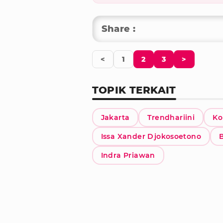
Share :
<
1
2
3
>
TOPIK TERKAIT
Jakarta
Trendhariini
Ko
Issa Xander Djokosoetono
Indra Priawan