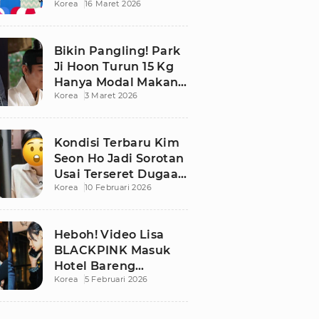
Korea
16 Maret 2026
Bikin Publik
Pangling
Bikin Pangling! Park
Ji Hoon Turun 15 Kg
Hanya Modal Makan
Korea
3 Maret 2026
Apel, Visual
Terbarunya
Langsung Viral
Kondisi Terbaru Kim
Seon Ho Jadi Sorotan
Usai Terseret Dugaan
Korea
10 Februari 2026
Penggelapan Pajak
Heboh! Video Lisa
BLACKPINK Masuk
Hotel Bareng
Korea
5 Februari 2026
Frederic Arnault Picu
Perdebatan Panas di
Medsos