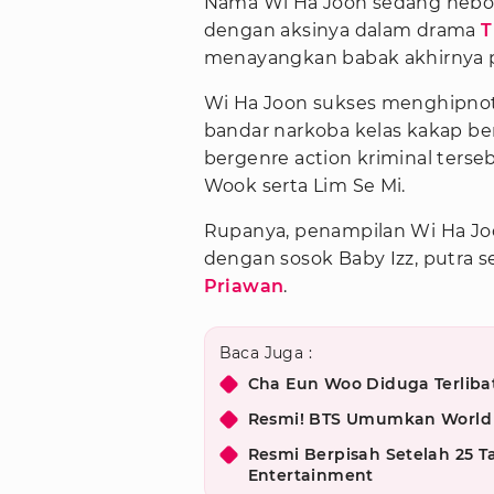
Nama Wi Ha Joon sedang hebo
dengan aksinya dalam drama
T
menayangkan babak akhirnya pa
Wi Ha Joon sukses menghipnot
bandar narkoba kelas kakap b
bergenre action kriminal terse
Wook serta Lim Se Mi.
Rupanya, penampilan Wi Ha Jo
dengan sosok Baby Izz, putra 
Priawan
.
Baca Juga :
Cha Eun Woo Diduga Terlibat
Resmi! BTS Umumkan World T
Resmi Berpisah Setelah 25 
Entertainment