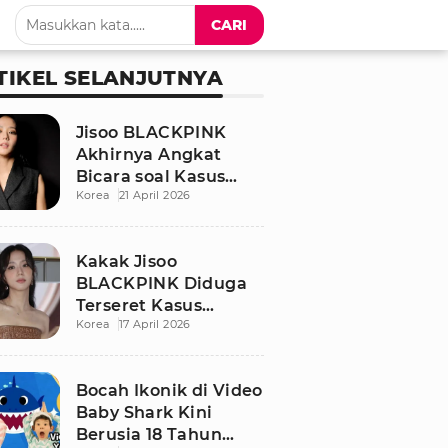
CARI
TIKEL SELANJUTNYA
Jisoo BLACKPINK
Akhirnya Angkat
Bicara soal Kasus
Korea
21 April 2026
Dugaan Pelecehan
Seksual Sang Kakak
Kakak Jisoo
BLACKPINK Diduga
Terseret Kasus
Korea
17 April 2026
Pelecehan Seksual,
Nama Sang Idol Jadi
Sorotan
Bocah Ikonik di Video
Baby Shark Kini
Berusia 18 Tahun