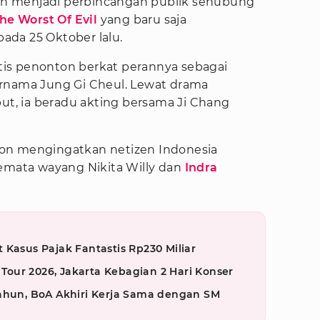
h menjadi perbincangan publik sehubung
he Worst Of Evil
yang baru saja
da 25 Oktober lalu.
is penonton berkat perannya sebagai
ernama Jung Gi Cheul. Lewat drama
but, ia beradu akting bersama Ji Chang
on mengingatkan netizen Indonesia
semata wayang Nikita Willy dan
Indra
 Kasus Pajak Fantastis Rp230 Miliar
our 2026, Jakarta Kebagian 2 Hari Konser
Tahun, BoA Akhiri Kerja Sama dengan SM