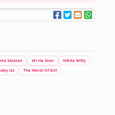
rea Selatan
Wi Ha Joon
Nikita Willy
Baby Izz
The Worst Of Evil