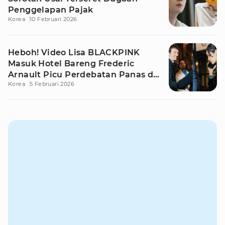
Penggelapan Pajak
Korea
10 Februari 2026
Heboh! Video Lisa BLACKPINK
Masuk Hotel Bareng Frederic
Arnault Picu Perdebatan Panas di
Korea
5 Februari 2026
Medsos